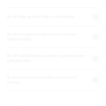
Ik wil mijn geboortelijst raadplegen
Nieuw
Back to school
Ik wil een geschenkje kopen van een
geboortelijst
Merken
Kaartje & doopsuikers
Ik wil vrijblijvend van start gaan met een
Ons verhaal
geboortelijst
Contacteer ons
Veelgestelde vragen
Ik wens een geboortelijstafspraak te
Cadeaubon
maken
Blog & inspiratie
Outlet