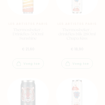
Baby
Kids
Family
Winkels
LES ARTISTES PARIS
LES ARTISTES PARIS
Thermosbeker /
Thermosbeker /
Drinkfles 500ml
drinkfles blik 280ml
Sunshine
Chupa Kiss
€ 21,60
€ 18,90
Voeg toe
Voeg toe