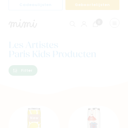
Cadeaulijsten
Geboortelijsten
0
Winkelwagen
Menu
weerge
Les Artistes
Paris Kids Producten
Filter
Navigeer naar
New