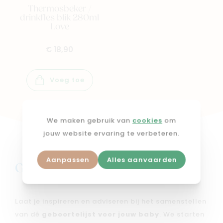
Thermosbeker /
drinkfles blik 280ml
Love
€ 18,90
Voeg toe
We maken gebruik van
cookies
om
jouw website ervaring te verbeteren.
Aanpassen
Alles aanvaarden
Geboortelijst bij mimi
Laat je inspireren en adviseren bij het samenstellen
van dé
geboortelijst voor jouw baby
. We starten