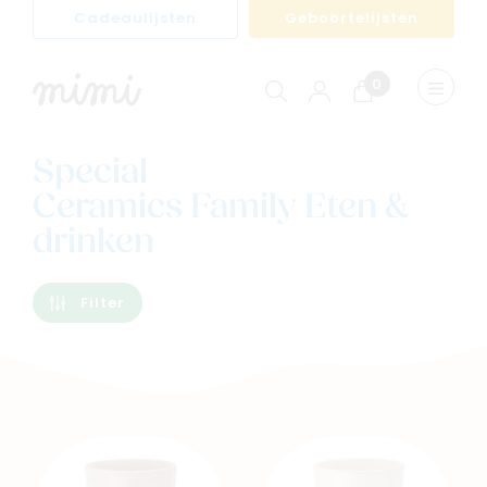
Cadeaulijsten
Geboortelijsten
0
Winkelwagen
Menu
weerge
Special
Ceramics Family Eten &
drinken
Filter
Navigeer naar
Baby
Kids