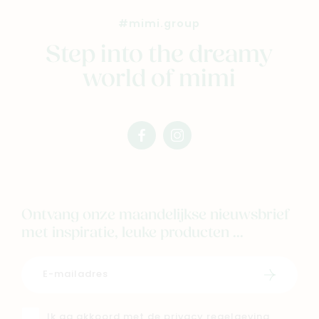
Outlet
#mimi.group
Step into the dreamy
Geboortelijsten
Cadeaulijsten
world of mimi
facebook
instagram
mimi
mimi
Ontvang onze maandelijkse nieuwsbrief
met inspiratie, leuke producten ...
Schrijf i
Ik ga akkoord met de
privacy regelgeving