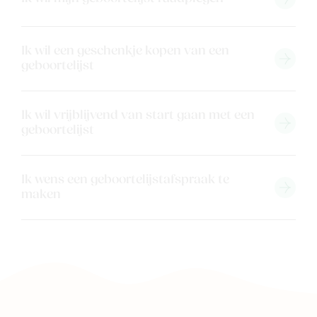
Ik wil een geschenkje kopen van een
geboortelijst
Ik wil vrijblijvend van start gaan met een
geboortelijst
Nieuw
Back to school
Ik wens een geboortelijstafspraak te
Merken
maken
Kaartje & doopsuikers
Ons verhaal
Contacteer ons
Veelgestelde vragen
Cadeaubon
Blog & inspiratie