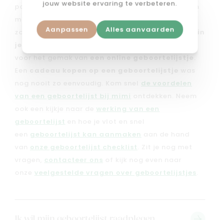
jouw website ervaring te verbeteren.
past. Met een
geboortelijst bij mimi
stel je in een
mum van tijd het perfecte lijstje samen. Je kan er
Aanpassen
Alles aanvaarden
zowel kiezen om
een geboortelijstje te leggen in
je favoriete mimi winkel
, als dat je kan kiezen
voor het gemak van
een online geboortelijstje
.
Een
cadeau kopen op een geboortelijstje
was
nog nooit zo eenvoudig. Kom snel
de voordelen
van een geboortelijst bij mimi
ontdekken. Neem
ook een kijkje naar de
werking van een
geboortelijst
en hoe je vlot en snel
een
geboortelijst kan aanmaken
aan de hand
van
onze geboortelijst checklist
. Zit je nog met
vragen,
contacteer ons
of kijk nog even naar
onze
veelgestelde vragen over geboortelijstjes
.
Ik wil mijn geboortelijst raadplegen