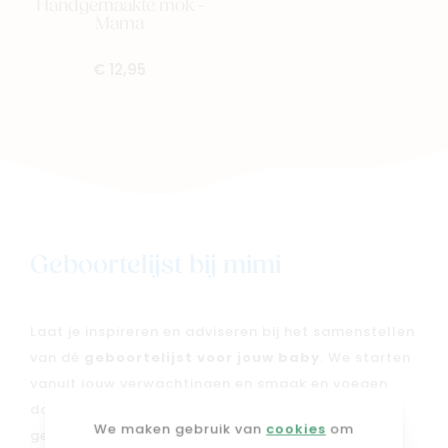
Handgemaakte mok -
Mama
€ 12,95
Geboortelijst bij mimi
Laat je inspireren en adviseren bij het samenstellen
van dé
geboortelijst voor jouw baby
. We starten
vanuit jouw verwachtingen en smaak en voegen
daar onze expertise aan toe, zodat je een
We maken gebruik van
cookies
om
geboortelijst krijgt die écht bij jou en je kleintje