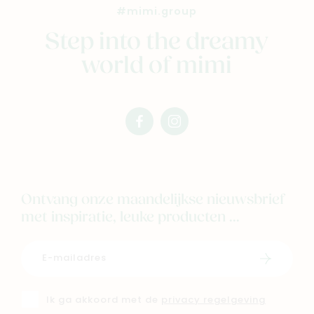
Nieuw
#mimi.group
Back to school
Step into the dreamy
Merken
world of mimi
Kaartje & doopsuikers
Ons verhaal
Contacteer ons
facebook
instagram
Veelgestelde vragen
mimi
mimi
Cadeaubon
Blog & inspiratie
Ontvang onze maandelijkse nieuwsbrief
Outlet
met inspiratie, leuke producten ...
Geboortelijsten
Cadeaulijsten
Schrijf i
Ik ga akkoord met de
privacy regelgeving