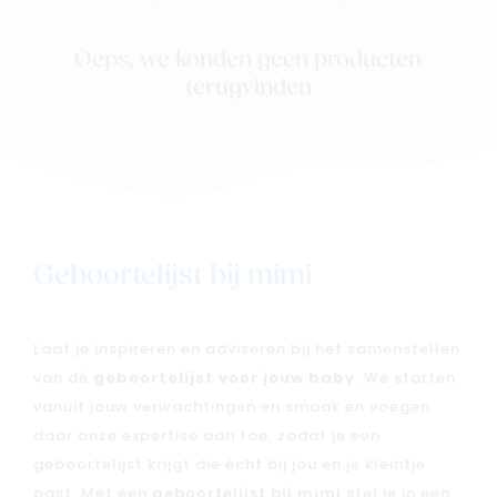
Oeps, we konden geen producten
terugvinden
Geboortelijst bij mimi
Laat je inspireren en adviseren bij het samenstellen
van dé
geboortelijst voor jouw baby
. We starten
vanuit jouw verwachtingen en smaak en voegen
daar onze expertise aan toe, zodat je een
geboortelijst krijgt die écht bij jou en je kleintje
past. Met een
geboortelijst bij mimi
stel je in een