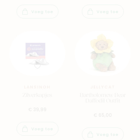
Voeg toe
Voeg toe
LANSINOH
JELLYCAT
Zilverkapjes
Bartholomew Bear
Daffodil Outfit
€ 39,99
€ 65,00
Voeg toe
Voeg toe