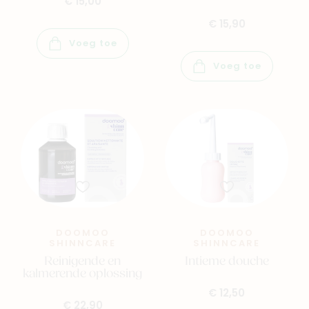
€ 15,00
Contacteer ons
€ 15,90
Veelgestelde vragen
Voeg toe
Cadeaubon
Voeg toe
Blog & inspiratie
Outlet
Geboortelijsten
Cadeaulijsten
DOOMOO
DOOMOO
SHINNCARE
SHINNCARE
Reinigende en
Intieme douche
kalmerende oplossing
€ 12,50
€ 22,90