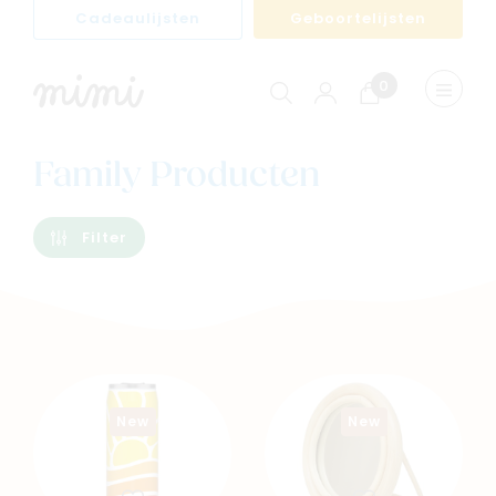
Cadeaulijsten
Geboortelijsten
0
Winkelwagen
Menu
weerge
Family Producten
Filter
New
New