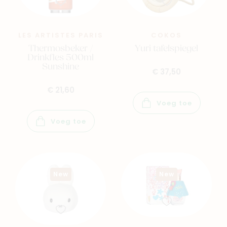
LES ARTISTES PARIS
COKOS
Thermosbeker /
Yuri tafelspiegel
Drinkfles 500ml
Sunshine
€ 37,50
€ 21,60
Voeg toe
Voeg toe
New
New