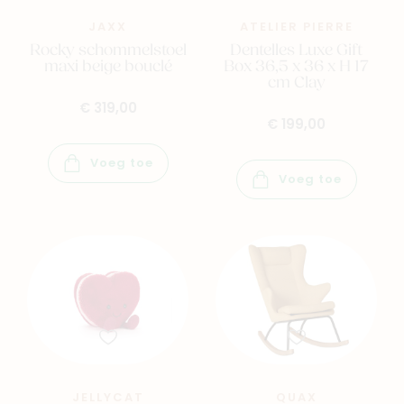
JAXX
ATELIER PIERRE
Rocky schommelstoel
Dentelles Luxe Gift
maxi beige bouclé
Box 36,5 x 36 x H 17
cm Clay
€ 319,00
€ 199,00
Voeg toe
Voeg toe
JELLYCAT
QUAX