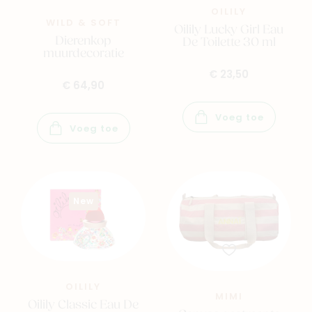
OILILY
WILD & SOFT
Oilily Lucky Girl Eau
Dierenkop
De Toilette 30 ml
muurdecoratie
€ 23,50
€ 64,90
Voeg toe
Voeg toe
New
Navigeer naar
Baby
Kids
Family
Winkels
OILILY
MIMI
Oilily Classic Eau De