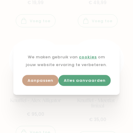
€ 19,99
€ 49,99
Voeg toe
Voeg toe
We maken gebruik van
cookies
om
jouw website ervaring te verbeteren.
Aanpassen
Alles aanvaarden
JELLYCAT
JELLYCAT
Knuffel - Alex Alligator
Knuffel - Meetlat /
liniaal
€ 95,00
€ 35,00
Voeg toe