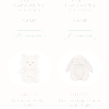
reistas +
reistas +
naamborduring
naamborduring
Natural/grey
Natural/navy
€ 49,95
€ 49,95
Voeg toe
Voeg toe
JELLYCAT
JELLYCAT
Bartholomew Bear
Blossom Beige Bunny
Junior
'Petal' Original