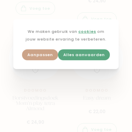
€ 24,90
Voeg toe
Voeg toe
We maken gebruik van
cookies
om
jouw website ervaring te verbeteren.
Aanpassen
Alles aanvaarden
DOOMOO
DOOMOO
Borstvoedingsdoek
Easy dream
Mom'n play tetra
Almond
€ 22,00
€ 24,90
Voeg toe