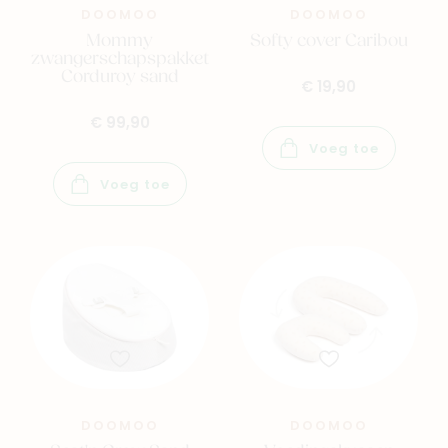
DOOMOO
DOOMOO
Mommy
Softy cover Caribou
zwangerschapspakket
Corduroy sand
€ 19,90
€ 99,90
Voeg toe
Voeg toe
Navigeer naar
Baby
Kids
Family
Winkels
DOOMOO
DOOMOO