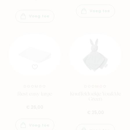
Voeg toe
Voeg toe
DOOMOO
DOOMOO
Rest easy large
Knuffeldoekje You&Me
Green
€ 26,00
€ 25,00
Voeg toe