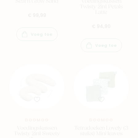
Seat'n Grow Sand
Voedingskussen
Twisty 2in1 Petals
Latte
€ 99,99
€ 94,90
Voeg toe
Voeg toe
DOOMOO
DOOMOO
Voedingskussen
Tetradoeken Lovely (3
Twisty 2in1 Sweety
stuks) Mini leaves