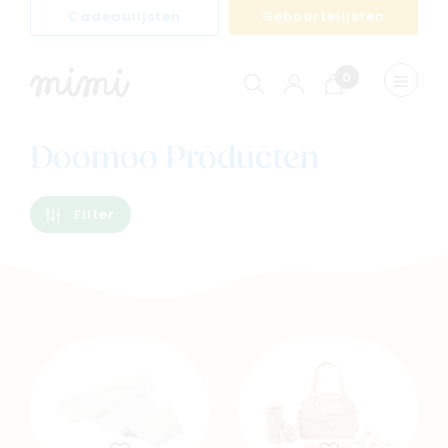
Cadeaulijsten
Geboortelijsten
0
Winkelwagen
Menu
weerge
Doomoo Producten
Filter