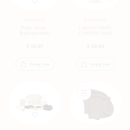
DOOMOO
DOOMOO
Baby sleep -
Luiertas Fluffy
liggingssteun
Corduroy sand
€ 26,00
€ 69,90
Voeg toe
Voeg toe