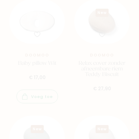
New
DOOMOO
DOOMOO
Baby pillow Wit
Relax cover zonder
afneembare riem
Teddy Biscuit
€ 17,00
€ 27,90
Voeg toe
New
New