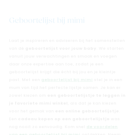
Geboortelijst bij mimi
Laat je inspireren en adviseren bij het samenstellen
van dé
geboortelijst voor jouw baby
. We starten
vanuit jouw verwachtingen en smaak en voegen
daar onze expertise aan toe, zodat je een
geboortelijst krijgt die écht bij jou en je kleintje
past. Met een
geboortelijst bij mimi
stel je in een
mum van tijd het perfecte lijstje samen. Je kan er
zowel kiezen om
een geboortelijstje te leggen in
je favoriete mimi winkel
, als dat je kan kiezen
voor het gemak van
een online geboortelijstje
.
Een
cadeau kopen op een geboortelijstje
was
nog nooit zo eenvoudig. Kom snel
de voordelen
van een geboortelijst bij mimi
ontdekken. Neem