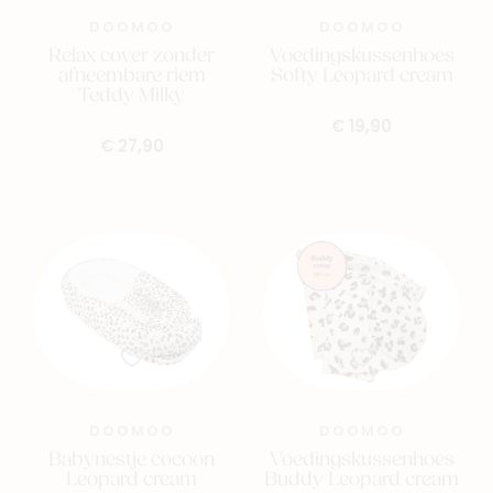
DOOMOO
DOOMOO
Relax cover zonder
Voedingskussenhoes
afneembare riem
Softy Leopard cream
Teddy Milky
€ 19,90
€ 27,90
Nieuw
Back to school
Merken
Kaartje & doopsuikers
Ons verhaal
Contacteer ons
Veelgestelde vragen
DOOMOO
DOOMOO
Cadeaubon
Babynestje cocoon
Voedingskussenhoes
Leopard cream
Buddy Leopard cream
Blog & inspiratie