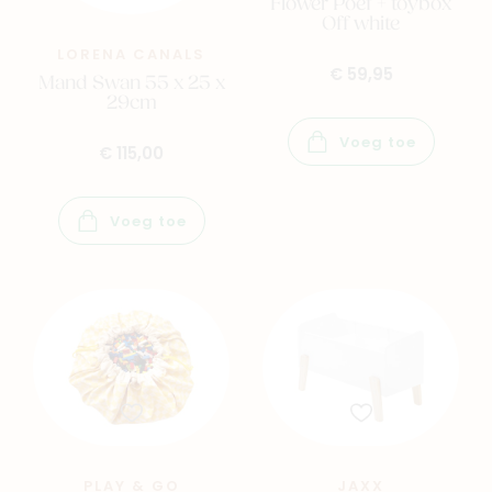
Flower Poef + toybox
Off white
LORENA CANALS
€ 59,95
Mand Swan 55 x 25 x
29cm
Voeg toe
€ 115,00
Voeg toe
PLAY & GO
JAXX