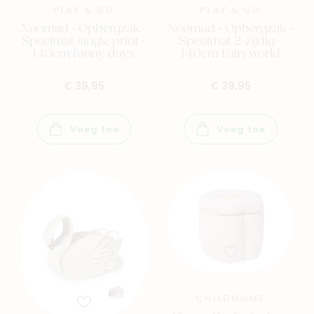
PLAY & GO
PLAY & GO
Noomad - Opbergzak -
Noomad - Opbergzak -
Speelmat single print -
Speelmat 2-zijdig -
140cm funny days
140cm Fairyworld
€ 39,95
€ 39,95
Voeg toe
Voeg toe
Navigeer naar
Baby
Kids
Family
Winkels
CHILDHOME