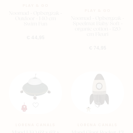
PLAY & GO
PLAY & GO
Noomad - Opbergzak -
Noomad - Opbergzak -
Outdoor - 140 cm
Speelmat Baby Soft -
Swim Fun
organic cotton - 120
cm Fleuri
€ 44,95
€ 74,95
Nieuw
Back to school
Merken
Kaartje & doopsuikers
Ons verhaal
LORENA CANALS
LORENA CANALS
Contacteer ons
Mand UFO 62 x 62 x
Mand Giant Rocket 43