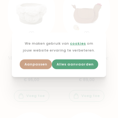
We maken gebruik van
cookies
om
jouw website ervaring te verbeteren.
LORENA CANALS
LORENA CANALS
Mand Neus Schaap 30
Mand Chicken Toffee
x 27 x 22 cm White,
48 x 32 x 29 cm
Aanpassen
Alles aanvaarden
Natural
Toffee
€ 95,00
€ 89,00
Voeg toe
Voeg toe