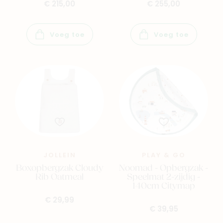
€ 215,00
€ 255,00
Voeg toe
Voeg toe
JOLLEIN
PLAY & GO
Boxopbergzak Cloudy
Noomad - Opbergzak -
Rib Oatmeal
Speelmat 2-zijdig -
140cm Citymap
€ 29,99
€ 39,95