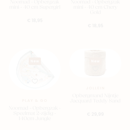
Noomad - Opbergzak
Noomad - Opbergzak
mini - 40 cm Supergirl
mini - 40 cm Chery
Gold
€ 18,95
€ 18,95
New
New
JOLLEIN
Opbergmand Nijntje
Jacquard Teddy Sand
PLAY & GO
Noomad - Opbergzak -
Speelmat 2-zijdig -
€ 29,99
140cm Jungle