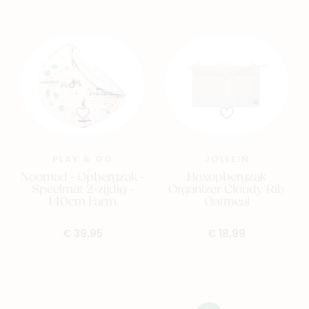
PLAY & GO
JOLLEIN
Noomad - Opbergzak -
Boxopbergzak
Speelmat 2-zijdig -
Organizer Cloudy Rib
140cm Farm
Oatmeal
€ 39,95
€ 18,99