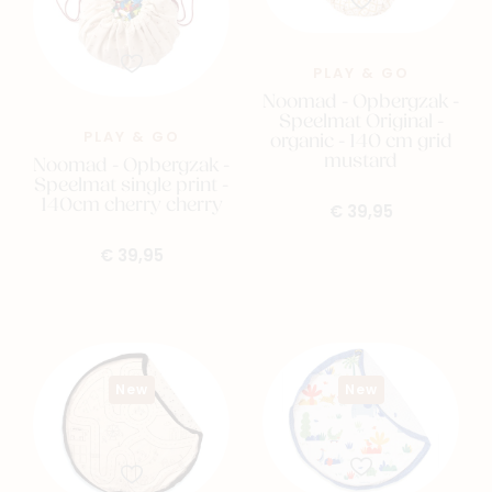
PLAY & GO
Noomad - Opbergzak -
Speelmat Original -
PLAY & GO
organic - 140 cm grid
mustard
Noomad - Opbergzak -
Speelmat single print -
140cm cherry cherry
€ 39,95
€ 39,95
New
New