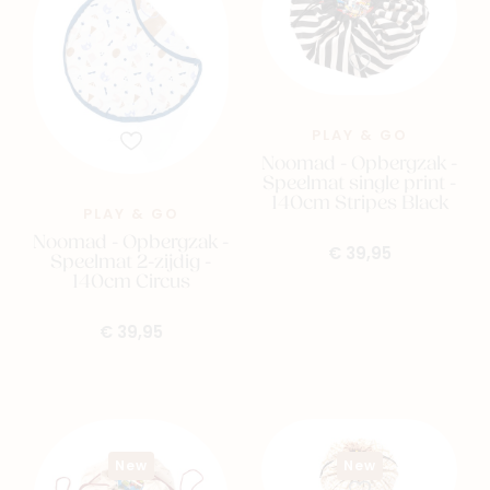
PLAY & GO
Noomad - Opbergzak -
Speelmat single print -
140cm Stripes Black
PLAY & GO
Noomad - Opbergzak -
€ 39,95
Speelmat 2-zijdig -
140cm Circus
€ 39,95
New
New