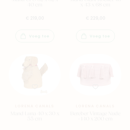
Veelgestelde vragen
40 cm
x 43 x 68 cm
Cadeaubon
€ 219,00
€ 229,00
Blog & inspiratie
Outlet
Voeg toe
Voeg toe
Geboortelijsten
Cadeaulijsten
LORENA CANALS
LORENA CANALS
Mand Luna 40 x 30 x
Bereber Vintage Nude
55 cm
- 140 x 200 cm