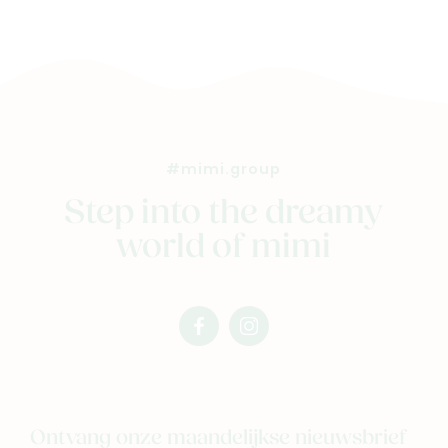
Veelgestelde vragen
Cadeaubon
Blog & inspiratie
Outlet
#mimi.group
Geboortelijsten
Cadeaulijsten
Step into the dreamy
world of mimi
facebook
instagram
mimi
mimi
Ontvang onze maandelijkse nieuwsbrief