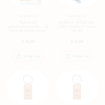
Family
Winkels
MINIMOU
MINIMOU
Sunstone
Sokken - Wil jij mijn
geluksarmbandje - Jij
peter worden? - maat
bent de liefste meter
42-46
€ 15,99
€ 12,99
Voeg toe
Voeg toe