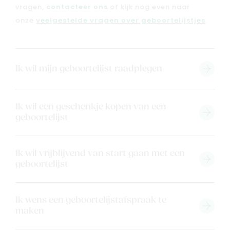
vragen,
contacteer ons
of kijk nog even naar
onze
veelgestelde vragen over geboortelijstjes
.
Ik wil mijn geboortelijst raadplegen
Ik wil een geschenkje kopen van een
geboortelijst
Nieuw
Ik wil vrijblijvend van start gaan met een
geboortelijst
Back to school
Merken
Kaartje & doopsuikers
Ik wens een geboortelijstafspraak te
maken
Ons verhaal
Contacteer ons