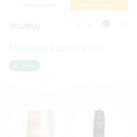
Cadeaulijsten
Geboortelijsten
0
Winkelwagen
Menu
weerge
Minimou Family Gifts
Filter
Navigeer naar
Baby
Kids