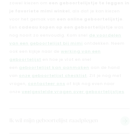
Geboortelijsten
Cadeaulijsten
zowel kiezen om
een geboortelijstje te leggen in
je favoriete mimi winkel
, als dat je kan kiezen
voor het gemak van
een online geboortelijstje
.
Een
cadeau kopen op een geboortelijstje
was
nog nooit zo eenvoudig. Kom snel
de voordelen
van een geboortelijst bij mimi
ontdekken. Neem
ook een kijkje naar de
werking van een
geboortelijst
en hoe je vlot en snel
een
geboortelijst kan aanmaken
aan de hand
van
onze geboortelijst checklist
. Zit je nog met
vragen,
contacteer ons
of kijk nog even naar
onze
veelgestelde vragen over geboortelijstjes
.
Ik wil mijn geboortelijst raadplegen