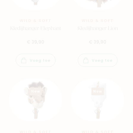
WILD & SOFT
WILD & SOFT
Kledijhanger Elephant
Kledijhanger Lion
€ 39,90
€ 39,90
Navigeer naar
Voeg toe
Voeg toe
Baby
Kids
New
New
Family
Winkels
WILD & SOFT
WILD & SOFT