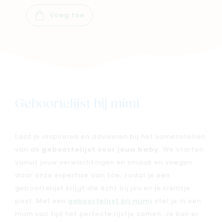
Voeg toe
Nieuw
Back to school
Merken
Kaartje & doopsuikers
Geboortelijst bij mimi
Ons verhaal
Contacteer ons
Laat je inspireren en adviseren bij het samenstellen
Veelgestelde vragen
van dé
geboortelijst voor jouw baby
. We starten
Cadeaubon
vanuit jouw verwachtingen en smaak en voegen
daar onze expertise aan toe, zodat je een
Blog & inspiratie
geboortelijst krijgt die écht bij jou en je kleintje
Outlet
past. Met een
geboortelijst bij mimi
stel je in een
mum van tijd het perfecte lijstje samen. Je kan er