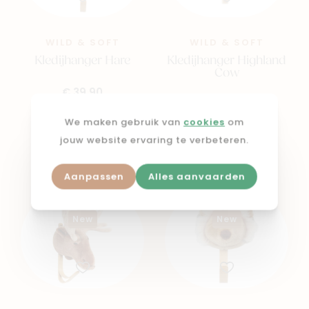
WILD & SOFT
WILD & SOFT
Kledijhanger Hare
Kledijhanger Highland
Cow
€ 39,90
€ 39,90
We maken gebruik van
cookies
om
Voeg toe
jouw website ervaring te verbeteren.
Voeg toe
Aanpassen
Alles aanvaarden
New
New