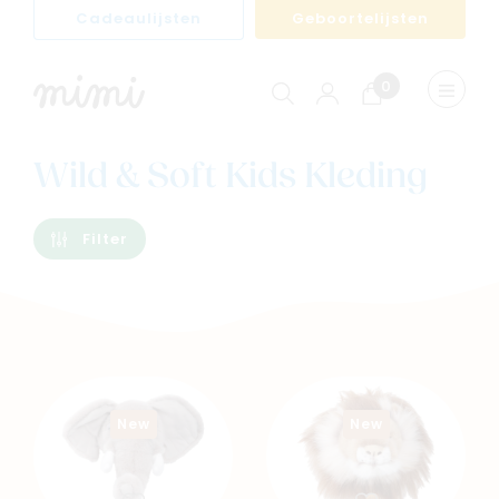
Cadeaulijsten
Geboortelijsten
0
Winkelwagen
Menu
weerge
Wild & Soft Kids Kleding
Filter
New
New