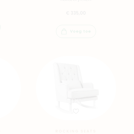
€ 335,00
Voeg toe
S
ROCKING SEATS