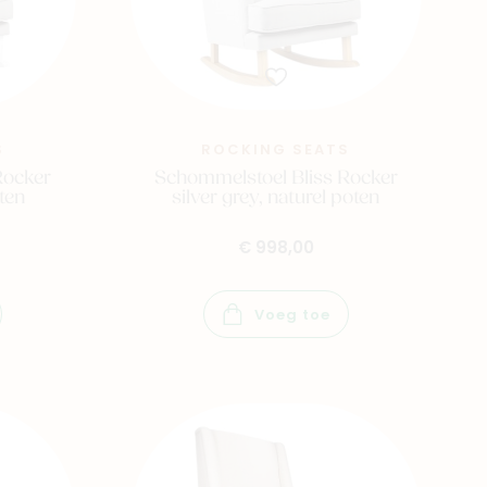
S
ROCKING SEATS
Rocker
Schommelstoel Bliss Rocker
oten
silver grey, naturel poten
€ 998,00
Voeg toe