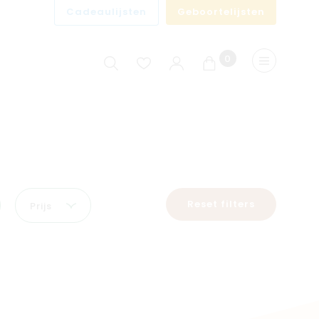
Cadeaulijsten
Geboortelijsten
0
Winkelwagen
Menu
Reset filters
Prijs