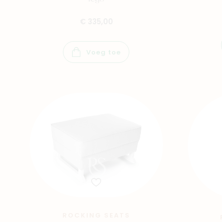
eer naar
€ 335,00
aby
Kids
Family
Voeg toe
ROCKING SEATS