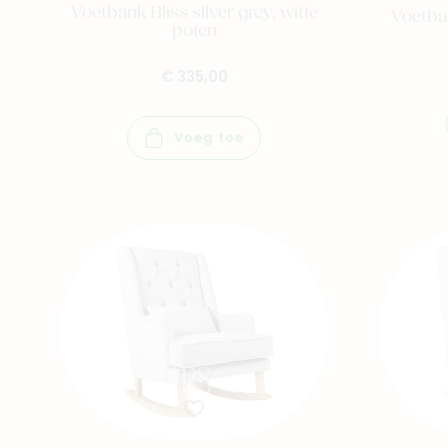
Voetbank Bliss silver grey, witte
Voetban
poten
€ 335,00
Voeg toe