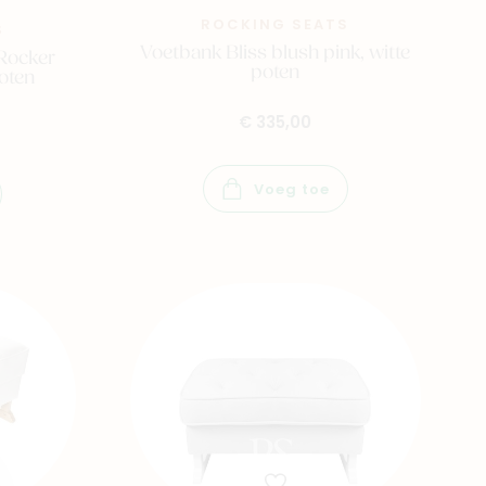
ROCKING SEATS
S
Voetbank Bliss blush pink, witte
Rocker
poten
poten
€ 335,00
Voeg toe