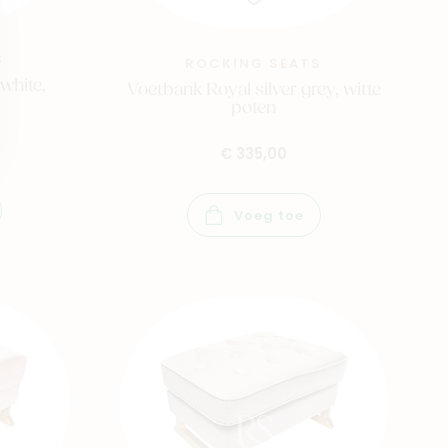
S
ROCKING SEATS
white,
Voetbank Royal silver grey, witte
poten
€ 335,00
Voeg toe