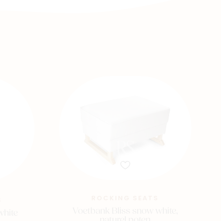
ROCKING SEATS
S
Voetbank Bliss snow white,
white
naturel poten