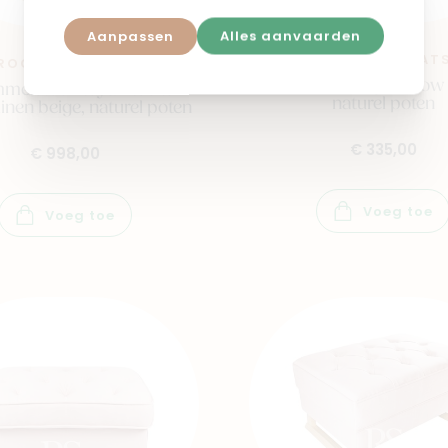
Aanpassen
Alles aanvaarden
ROCKING SEAT
ROCKING SEATS
Voetbank Royal snow 
melstoel Royal Rocker
naturel poten
linen beige, naturel poten
€ 335,00
€ 998,00
Voeg toe
Voeg toe