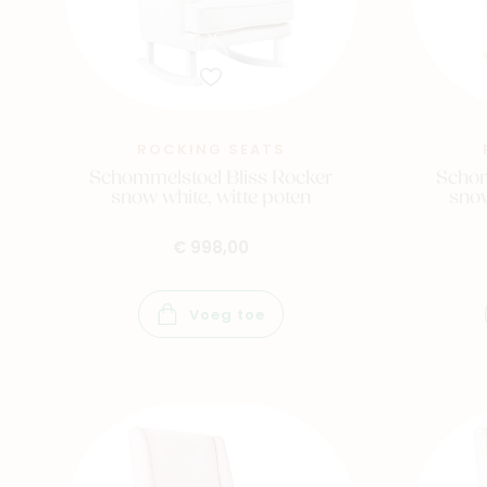
ROCKING SEATS
Schommelstoel Bliss Rocker
Schom
snow white, witte poten
snow
€ 998,00
Voeg toe