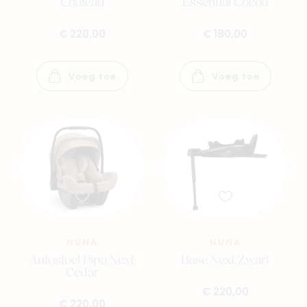
Chateau
Essential Cocoa
Baby
Kids
€ 220,00
€ 180,00
Family
Winkels
Voeg toe
Voeg toe
NUNA
NUNA
Autostoel Pipa Next
Base Next Zwart
Cedar
€ 220,00
€ 220,00