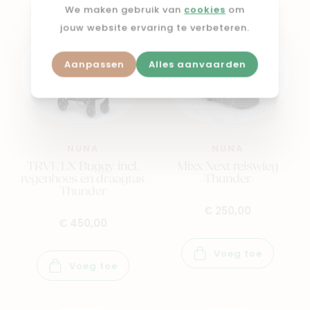
We maken gebruik van
cookies
om
jouw website ervaring te verbeteren.
Aanpassen
Alles aanvaarden
NUNA
NUNA
TRVL LX Buggy incl.
Mixx Next reiswieg
regenhoes en draagtas
Thunder
Thunder
€ 250,00
€ 450,00
Voeg toe
Voeg toe