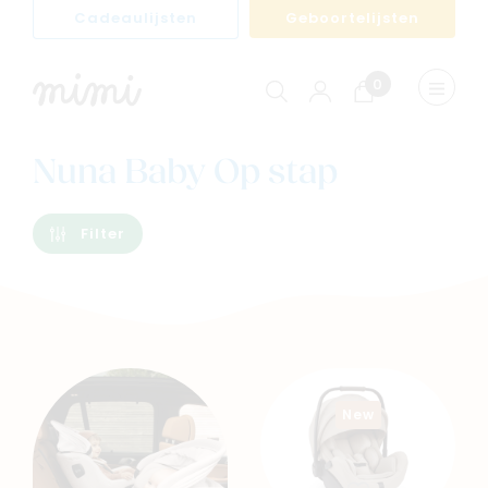
Cadeaulijsten
Geboortelijsten
0
Winkelwagen
Menu
weerge
Nuna Baby Op stap
Filter
New