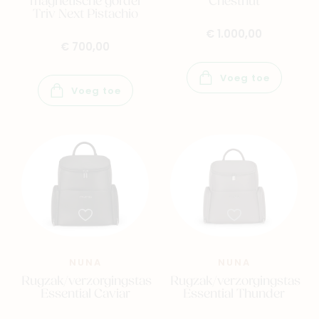
magnetische gordel
Chestnut
Back to school
Triv Next Pistachio
Merken
€ 1.000,00
Kaartje & doopsuikers
€ 700,00
Ons verhaal
Voeg toe
Contacteer ons
Voeg toe
Veelgestelde vragen
Cadeaubon
Blog & inspiratie
Outlet
Geboortelijsten
Cadeaulijsten
NUNA
NUNA
Rugzak/verzorgingstas
Rugzak/verzorgingstas
Essential Caviar
Essential Thunder