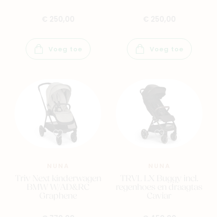
€ 250,00
€ 250,00
Voeg toe
Voeg toe
NUNA
NUNA
Triv Next kinderwagen
TRVL LX Buggy incl.
BMW W/AD&RC
regenhoes en draagtas
Graphene
Caviar