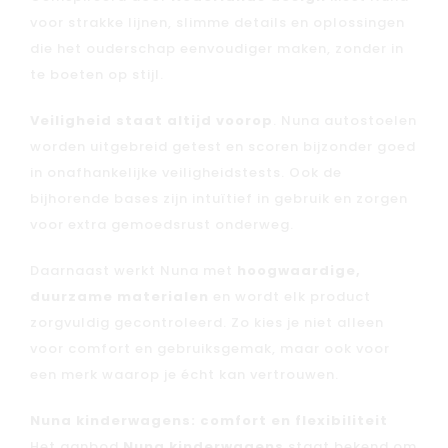
voor strakke lijnen, slimme details en oplossingen
die het ouderschap eenvoudiger maken, zonder in
te boeten op stijl.
Veiligheid staat altijd voorop
. Nuna autostoelen
worden uitgebreid getest en scoren bijzonder goed
in onafhankelijke veiligheidstests. Ook de
bijhorende bases zijn intuïtief in gebruik en zorgen
voor extra gemoedsrust onderweg.
Daarnaast werkt Nuna met
hoogwaardige,
duurzame materialen
en wordt elk product
zorgvuldig gecontroleerd. Zo kies je niet alleen
voor comfort en gebruiksgemak, maar ook voor
een merk waarop je écht kan vertrouwen.
Nuna kinderwagens: comfort en flexibiliteit
Het aanbod
Nuna kinderwagens
staat bekend om