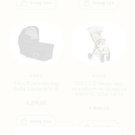
Voeg toe
Voeg toe
NUNA
NUNA
Mixx Next reiswieg
TRVL LX Buggy incl.
BMW Element W/R
regenhoes en draagtas
BMW W/RC & TB M
€ 275,00
€ 500,00
Voeg toe
Voeg toe