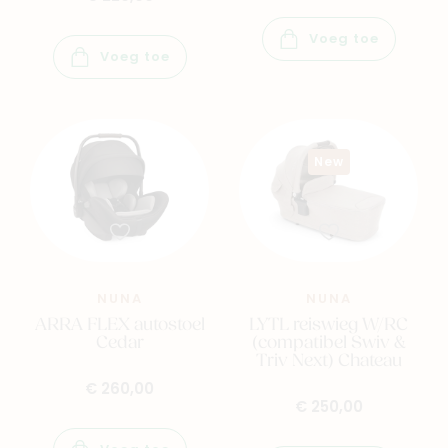
Voeg toe
Voeg toe
New
NUNA
NUNA
ARRA FLEX autostoel
LYTL reiswieg W/RC
Cedar
(compatibel Swiv &
Triv Next) Chateau
€ 260,00
€ 250,00