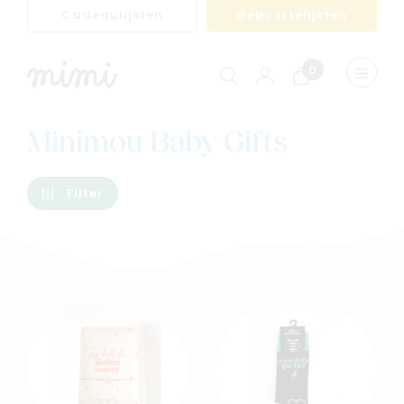
Cadeaulijsten
Geboortelijsten
0
Winkelwagen
Menu
weerge
Minimou Baby Gifts
Filter
Navigeer naar
Baby
Kids