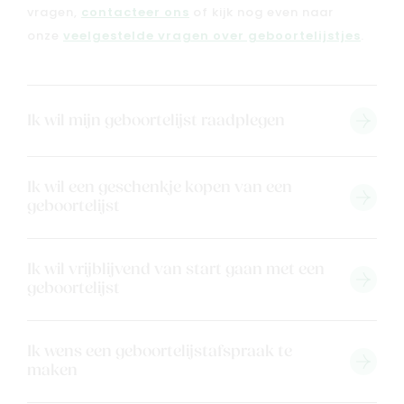
vragen,
contacteer ons
of kijk nog even naar
onze
veelgestelde vragen over geboortelijstjes
.
Ik wil mijn geboortelijst raadplegen
Ik wil een geschenkje kopen van een
geboortelijst
Nieuw
Ik wil vrijblijvend van start gaan met een
geboortelijst
Back to school
Merken
Kaartje & doopsuikers
Ik wens een geboortelijstafspraak te
maken
Ons verhaal
Contacteer ons