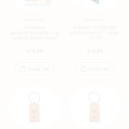
Family
Winkels
MINIMOU
MINIMOU
Sunstone
Sokken - Wil jij mijn
geluksarmbandje - Jij
peter worden? - maat
bent de liefste meter
42-46
€ 15,99
€ 12,99
Voeg toe
Voeg toe