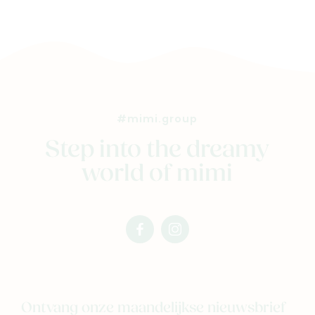
Veelgestelde vragen
Cadeaubon
Blog & inspiratie
Outlet
#mimi.group
Geboortelijsten
Cadeaulijsten
Step into the dreamy
world of mimi
facebook
instagram
mimi
mimi
Ontvang onze maandelijkse nieuwsbrief