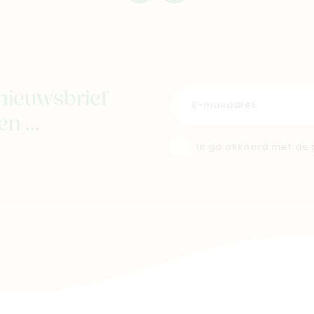
mimi
mimi
nieuwsbrief
n ...
Ik ga akkoord met de