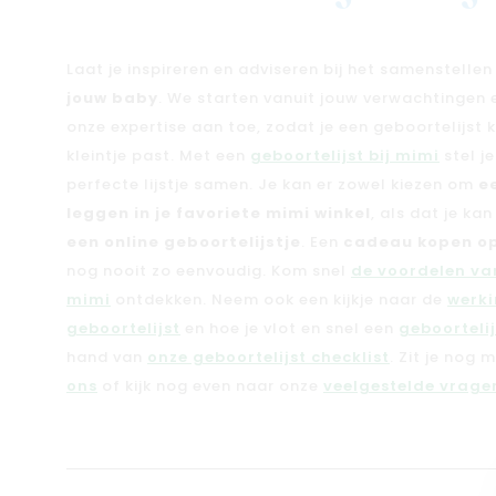
Laat je inspireren en adviseren bij het samenstelle
jouw baby
. We starten vanuit jouw verwachtingen
onze expertise aan toe, zodat je een geboortelijst kri
kleintje past. Met een
geboortelijst bij mimi
stel j
perfecte lijstje samen. Je kan er zowel kiezen om
e
leggen in je favoriete mimi winkel
, als dat je ka
een online geboortelijstje
. Een
cadeau kopen op
nog nooit zo eenvoudig. Kom snel
de voordelen van
mimi
ontdekken. Neem ook een kijkje naar de
werki
geboortelijst
en hoe je vlot en snel een
geboorteli
hand van
onze geboortelijst checklist
. Zit je nog 
ons
of kijk nog even naar onze
veelgestelde vragen