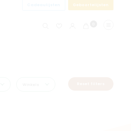
Cadeaulijsten
Geboortelijsten
0
Winkelwagen
Menu
Reset filters
Winkels