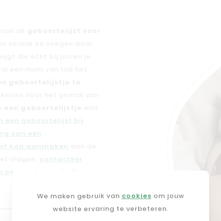
n van dé
geboortelijst voor
 en smaak en voegen daar
jgt die écht bij jou en je
e in een mum van tijd het
en geboortelijstje te
n kiezen voor het gemak van
 een geboortelijstje
was
 een geboortelijst bij
ng van een
jst kan aanmaken
aan de
met vragen,
contacteer
 over geboortelijstjes
.
We maken gebruik van
cookies
om jouw
website ervaring te verbeteren.