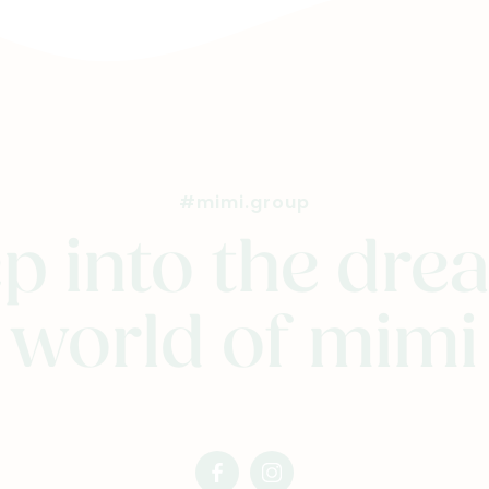
#mimi.group
p into the dr
world of mimi
facebook
instagram