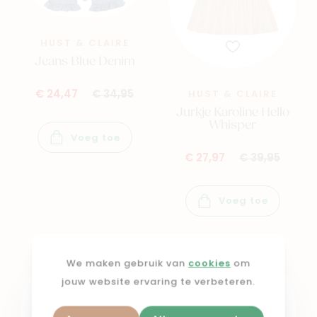
HUST & CLAIRE
Jeans Blue Denim
HUST & CLAIRE
€ 24,47
€ 34,95
Jurkje Karoline Hello
Whisper
Voeg toe
€ 27,97
€ 39,95
Voeg toe
We maken gebruik van
cookies
om
30%
30%
jouw website ervaring te verbeteren.