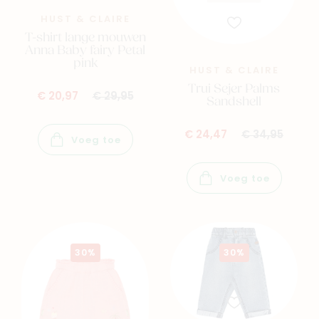
HUST & CLAIRE
T-shirt lange mouwen
Anna Baby fairy Petal
pink
HUST & CLAIRE
Trui Sejer Palms
€ 20,97
€ 29,95
Sandshell
€ 24,47
€ 34,95
Voeg toe
Voeg toe
30%
30%