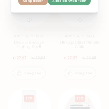
Aanpassen
Alles aanvaarden
HUST & CLAIRE
HUST & CLAIRE
Bloesje Roselyn
Bloesje Cilja Pointelle
Dobby Shell
White
€ 27,97
€ 39,95
€ 27,97
€ 39,95
Voeg toe
Voeg toe
30%
30%