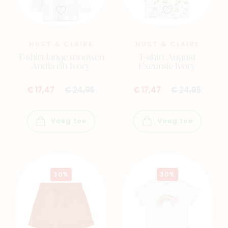
Baby
Kids
Family
Winkels
HUST & CLAIRE
HUST & CLAIRE
T-shirt lange mouwen
T-shirt August
Andia rib Ivory
Excursie Ivory
€ 17,47
€ 24,95
€ 17,47
€ 24,95
Voeg toe
Voeg toe
30%
30%