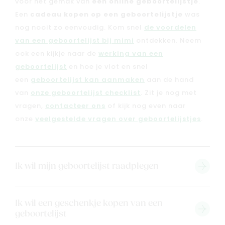
voor het gemak van
een online geboortelijstje
.
Een
cadeau kopen op een geboortelijstje
was
nog nooit zo eenvoudig. Kom snel
de voordelen
van een geboortelijst bij mimi
ontdekken. Neem
ook een kijkje naar de
werking van een
geboortelijst
en hoe je vlot en snel
een
geboortelijst kan aanmaken
aan de hand
van
onze geboortelijst checklist
. Zit je nog met
vragen,
contacteer ons
of kijk nog even naar
onze
veelgestelde vragen over geboortelijstjes
.
Ik wil mijn geboortelijst raadplegen
Ik wil een geschenkje kopen van een
geboortelijst