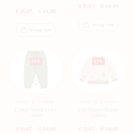
€ 31,47
€ 44,95
€ 31,47
€ 44,95
Voeg toe
Voeg toe
30%
30%
Nieuw
Back to school
HUST & CLAIRE
HUST & CLAIRE
Merken
Cargo broek Light
Trui Pippa Flower
Green
Quartz
Kaartje & doopsuikers
Ons verhaal
€ 31,47
€ 44,95
€ 31,47
€ 44,95