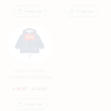
Contacteer ons
Veelgestelde vragen
Voeg toe
Voeg toe
Cadeaubon
Blog & inspiratie
Outlet
30%
Geboortelijsten
Cadeaulijsten
HUST & CLAIRE
Jas Denim Blue Denim
€ 34,97
€ 49,95
Voeg toe