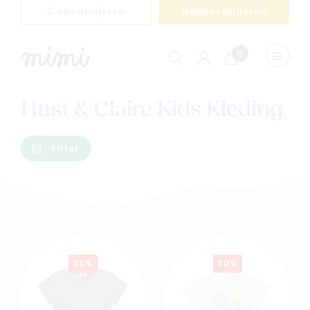
Cadeaulijsten
Geboortelijsten
0
Winkelwagen
Menu
weerge
Hust & Claire Kids Kleding
Filter
30%
30%