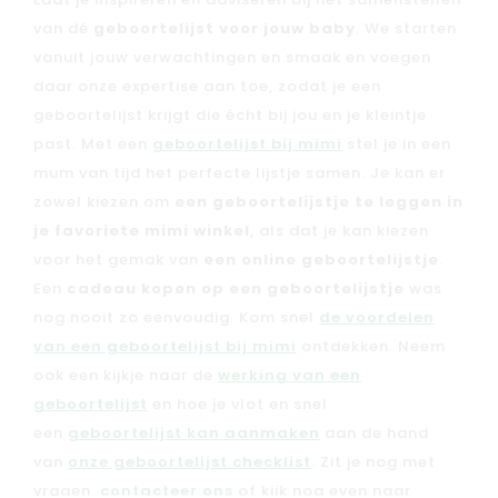
Laat je inspireren en adviseren bij het samenstellen
van dé
geboortelijst voor jouw baby
. We starten
vanuit jouw verwachtingen en smaak en voegen
daar onze expertise aan toe, zodat je een
geboortelijst krijgt die écht bij jou en je kleintje
past. Met een
geboortelijst bij mimi
stel je in een
mum van tijd het perfecte lijstje samen. Je kan er
zowel kiezen om
een geboortelijstje te leggen in
je favoriete mimi winkel
, als dat je kan kiezen
voor het gemak van
een online geboortelijstje
.
Een
cadeau kopen op een geboortelijstje
was
nog nooit zo eenvoudig. Kom snel
de voordelen
van een geboortelijst bij mimi
ontdekken. Neem
ook een kijkje naar de
werking van een
geboortelijst
en hoe je vlot en snel
een
geboortelijst kan aanmaken
aan de hand
van
onze geboortelijst checklist
. Zit je nog met
vragen,
contacteer ons
of kijk nog even naar