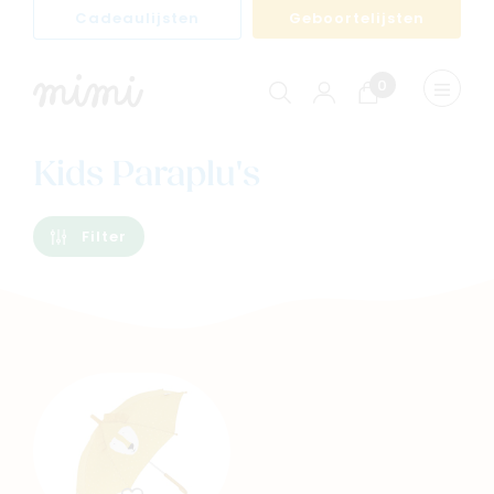
Cadeaulijsten
Geboortelijsten
0
Winkelwagen
Menu
weerge
Kids Paraplu's
Filter
Navigeer naar
Baby
Kids
Family
Winkels