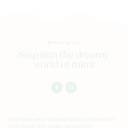
Nieuw
Back to school
#mimi.group
Merken
Step into the dreamy
Kaartje & doopsuikers
world of mimi
Ons verhaal
Contacteer ons
Veelgestelde vragen
facebook
instagram
Cadeaubon
mimi
mimi
Blog & inspiratie
Outlet
Ontvang onze maandelijkse nieuwsbrief
met inspiratie, leuke producten ...
Geboortelijsten
Cadeaulijsten