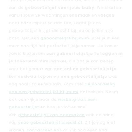
Laat je inspireren en adviseren bij het samenstellen
van dé
geboortelijst voor jouw baby
. We starten
vanuit jouw verwachtingen en smaak en voegen
daar onze expertise aan toe, zodat je een
geboortelijst krijgt die écht bij jou en je kleintje
past. Met een
geboortelijst bij mimi
stel je in een
mum van tijd het perfecte lijstje samen. Je kan er
zowel kiezen om
een geboortelijstje te leggen in
je favoriete mimi winkel
, als dat je kan kiezen
voor het gemak van
een online geboortelijstje
.
Een
cadeau kopen op een geboortelijstje
was
nog nooit zo eenvoudig. Kom snel
de voordelen
van een geboortelijst bij mimi
ontdekken. Neem
ook een kijkje naar de
werking van een
geboortelijst
en hoe je vlot en snel
een
geboortelijst kan aanmaken
aan de hand
van
onze geboortelijst checklist
. Zit je nog met
vragen,
contacteer ons
of kijk nog even naar