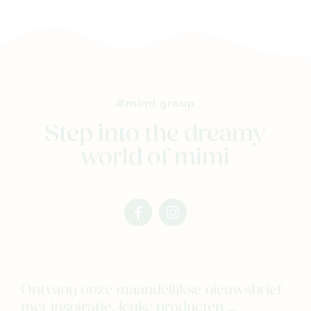
Nieuw
Back to school
#mimi.group
Merken
Step into the dreamy
Kaartje & doopsuikers
world of mimi
Ons verhaal
Contacteer ons
Veelgestelde vragen
facebook
instagram
Cadeaubon
mimi
mimi
Blog & inspiratie
Outlet
Ontvang onze maandelijkse nieuwsbrief
met inspiratie, leuke producten ...
Geboortelijsten
Cadeaulijsten