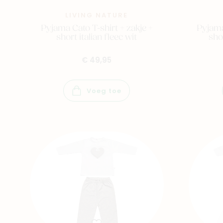
LIVING NATURE
Pyjama Cato T-shirt + zakje +
Pyjama
short italian fleec wit
sho
€ 49,95
Voeg toe