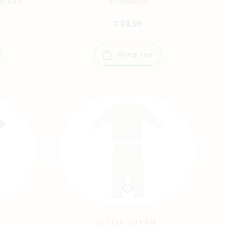
 Lila
Treasures
€ 24,95
Voeg toe
LITTLE DUTCH