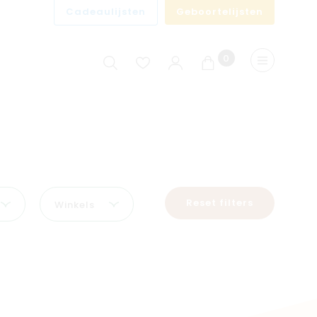
Cadeaulijsten
Geboortelijsten
0
Winkelwagen
Menu
Reset filters
Winkels