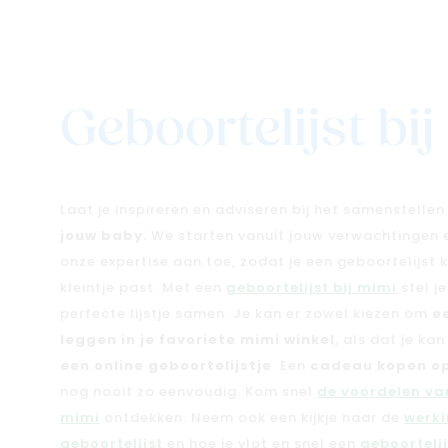
Geboortelijst bi
Laat je inspireren en adviseren bij het samenstelle
jouw baby
. We starten vanuit jouw verwachtingen
onze expertise aan toe, zodat je een geboortelijst kri
kleintje past. Met een
geboortelijst bij mimi
stel j
perfecte lijstje samen. Je kan er zowel kiezen om
e
leggen in je favoriete mimi winkel
, als dat je ka
een online geboortelijstje
. Een
cadeau kopen op
nog nooit zo eenvoudig. Kom snel
de voordelen van
mimi
ontdekken. Neem ook een kijkje naar de
werki
geboortelijst
en hoe je vlot en snel een
geboorteli