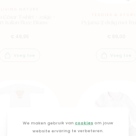
LIVING NATURE
TEDDIES & STORI
 César T-shirt + zakje +
Pyjama 2-delig met fru
rt italian fleec Blauw
€ 89,00
€ 49,95
Voeg toe
Voeg toe
We maken gebruik van
cookies
om jouw
website ervaring te verbeteren.