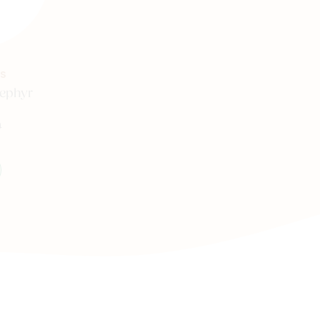
S
Zephyr
9