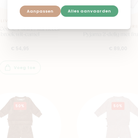
Aanpassen
Alles aanvaarden
LIVING NATURE
TEDDIES & STORI
édric T-shirt / ital fleece
Pyjama 2-delig met fr
broek wit-camel
€ 89,00
€ 54,95
Voeg toe
50%
50%