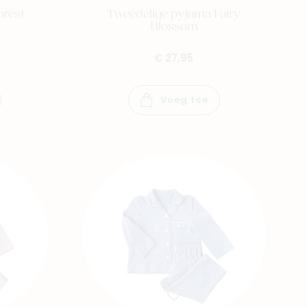
orest
Tweedelige pyjama Fairy
Blossom
€ 27,95
Voeg toe