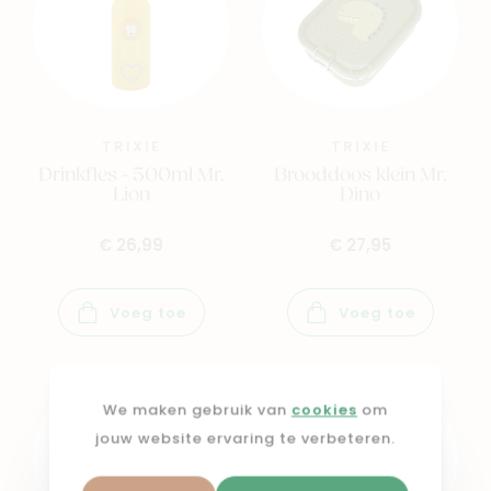
TRIXIE
TRIXIE
Drinkfles - 500ml Mr.
Brooddoos klein Mr.
Lion
Dino
€ 26,99
€ 27,95
Voeg toe
Voeg toe
We maken gebruik van
cookies
om
jouw website ervaring te verbeteren.