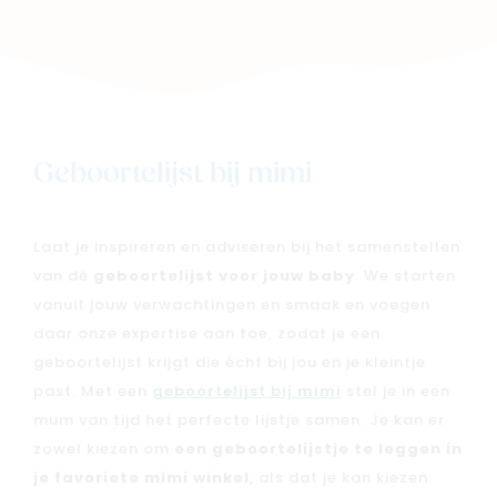
Merken
Kaartje & doopsuikers
Ons verhaal
Contacteer ons
Veelgestelde vragen
Geboortelijst bij mimi
Cadeaubon
Blog & inspiratie
Outlet
Laat je inspireren en adviseren bij het samenstellen
van dé
geboortelijst voor jouw baby
. We starten
vanuit jouw verwachtingen en smaak en voegen
Geboortelijsten
Cadeaulijsten
daar onze expertise aan toe, zodat je een
geboortelijst krijgt die écht bij jou en je kleintje
past. Met een
geboortelijst bij mimi
stel je in een
mum van tijd het perfecte lijstje samen. Je kan er
zowel kiezen om
een geboortelijstje te leggen in
je favoriete mimi winkel
, als dat je kan kiezen