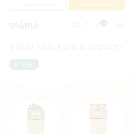
Cadeaulijsten
Geboortelijsten
0
Winkelwagen
Menu
weerge
Trixie Kids Eten & drinken
Filter
New
New