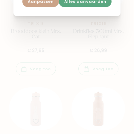
Aanpassen
Alles aanvaarden
TRIXIE
TRIXIE
Brooddoos klein Mrs.
Drinkfles 500ml Mrs.
Cat
Elephant
€ 27,95
€ 26,99
Voeg toe
Voeg toe