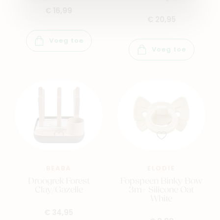
€ 16,99
€ 20,95
Voeg toe
Voeg toe
BEABA
ELODIE
Droogrek Forest
Fopspeen Binky Bow
Clay/Gazelle
3m+ Silicone Oat
White
€ 34,95