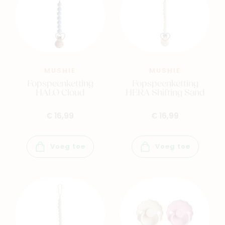
Back to school
Merken
Kaartje & doopsuikers
Ons verhaal
MUSHIE
MUSHIE
Contacteer ons
Fopspeenketting
Fopspeenketting
Veelgestelde vragen
HALO Cloud
HERA Shifting Sand
Cadeaubon
€ 16,99
€ 16,99
Blog & inspiratie
Outlet
Voeg toe
Voeg toe
Geboortelijsten
Cadeaulijsten