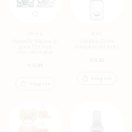
FRIGG
BIBS
Butterfly Silicone 2-
Zuigfles 150ml
pack T2 Great
Complete Set Ivory
Grey/silver gray
€ 11,95
€ 12,95
Voeg toe
Voeg toe