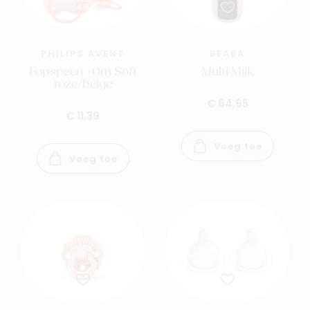
PHILIPS AVENT
BEABA
Fopspeen +0m Soft
Multi Milk
roze/beige
€ 64,95
€ 11,39
Voeg toe
Voeg toe