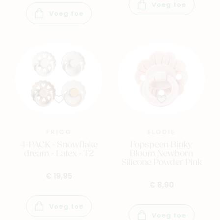
Voeg toe
Voeg toe
FRIGG
ELODIE
4-PACK - Snowflake
Fopspeen Binky
dream - Latex - T2
Bloom Newborn
Silicone Powder Pink
€ 19,95
€ 8,90
Voeg toe
Voeg toe