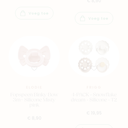
€ 8,90
Voeg toe
Voeg toe
ELODIE
FRIGG
Fopspeen Binky Bow
4-PACK - Snowflake
3m+ Silicone Misty
dream - Silicone - T2
pink
€ 19,95
€ 8,90