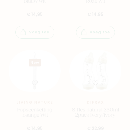
Blauw wit
Roze wit
€ 14,95
€ 14,95
Voeg toe
Voeg toe
New
LIVING NATURE
DIFRAX
Fopseenketting
S-fles natural 250ml
losange Wit
2pack Ivory/ivory
€ 14,95
€ 22,99