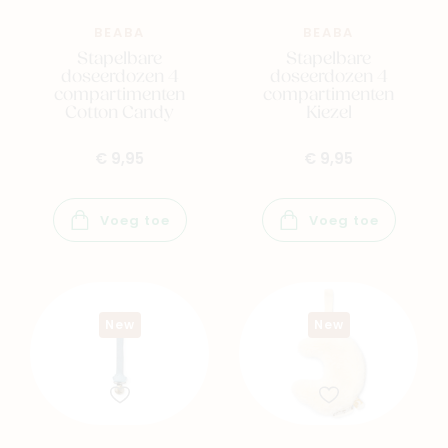
BEABA
BEABA
Stapelbare
Stapelbare
doseerdozen 4
doseerdozen 4
compartimenten
compartimenten
Cotton Candy
Kiezel
€ 9,95
€ 9,95
Voeg toe
Voeg toe
Navigeer naar
New
New
Baby
Kids
Family
Winkels