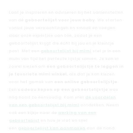
Laat je inspireren en adviseren bij het samenstellen
van dé
geboortelijst voor jouw baby
. We starten
vanuit jouw verwachtingen en smaak en voegen
daar onze expertise aan toe, zodat je een
geboortelijst krijgt die écht bij jou en je kleintje
past. Met een
geboortelijst bij mimi
stel je in een
mum van tijd het perfecte lijstje samen. Je kan er
zowel kiezen om
een geboortelijstje te leggen in
je favoriete mimi winkel
, als dat je kan kiezen
voor het gemak van
een online geboortelijstje
.
Een
cadeau kopen op een geboortelijstje
was
nog nooit zo eenvoudig. Kom snel
de voordelen
van een geboortelijst bij mimi
ontdekken. Neem
ook een kijkje naar de
werking van een
geboortelijst
en hoe je vlot en snel
een
geboortelijst kan aanmaken
aan de hand