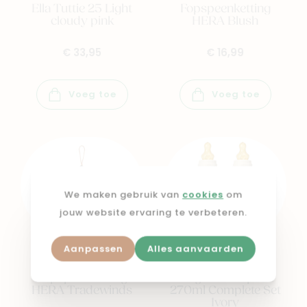
Ella Tuttie 25 Light
Fopspeenketting
cloudy pink
HERA Blush
€ 33,95
€ 16,99
Voeg toe
Voeg toe
We maken gebruik van
cookies
om
jouw website ervaring te verbeteren.
Aanpassen
Alles aanvaarden
MUSHIE
BIBS
Fopspeenketting
Zuigfles Duopack
HERA Tradewinds
270ml Complete Set
Ivory