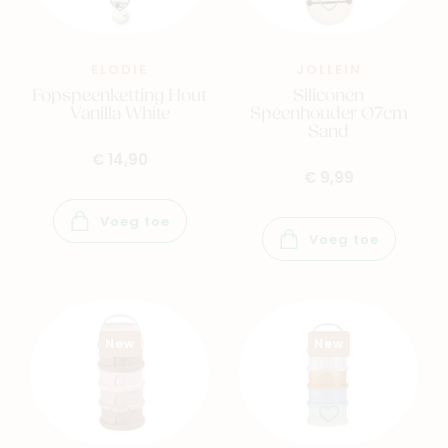
ELODIE
JOLLEIN
Fopspeenketting Hout
Siliconen
Vanilla White
Speenhouder Ø7cm
Sand
€ 14,90
€ 9,99
Voeg toe
Voeg toe
New
New