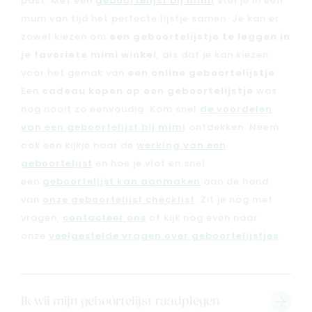
past. Met een
geboortelijst bij mimi
stel je in een
Merken
mum van tijd het perfecte lijstje samen. Je kan er
Kaartje & doopsuikers
zowel kiezen om
een geboortelijstje te leggen in
je favoriete mimi winkel
, als dat je kan kiezen
Ons verhaal
voor het gemak van
een online geboortelijstje
.
Contacteer ons
Een
cadeau kopen op een geboortelijstje
was
Veelgestelde vragen
nog nooit zo eenvoudig. Kom snel
de voordelen
Cadeaubon
van een geboortelijst bij mimi
ontdekken. Neem
Blog & inspiratie
ook een kijkje naar de
werking van een
geboortelijst
en hoe je vlot en snel
Outlet
een
geboortelijst kan aanmaken
aan de hand
van
onze geboortelijst checklist
. Zit je nog met
Geboortelijsten
Cadeaulijsten
vragen,
contacteer ons
of kijk nog even naar
onze
veelgestelde vragen over geboortelijstjes
.
Ik wil mijn geboortelijst raadplegen