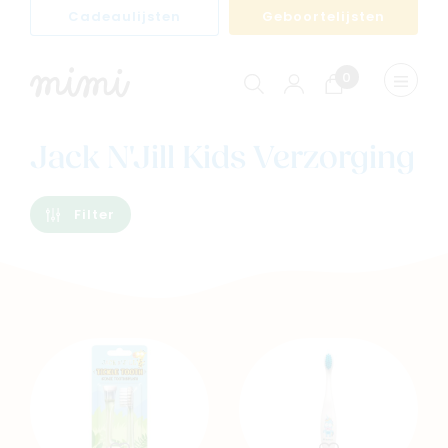
Cadeaulijsten
Geboortelijsten
0
Winkelwagen
Menu
weerge
Jack N'Jill Kids Verzorging
Filter