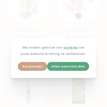
JACK N'JILL
JACK N'JILL
Bio Tandpasta
Bio Tandpasta
Milkshake
Bubblegum
We maken gebruik van
cookies
om
€ 6,99
€ 6,99
jouw website ervaring te verbeteren.
Aanpassen
Alles aanvaarden