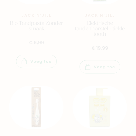
JACK N'JILL
JACK N'JILL
Bio Tandpasta Zonder
Elektrische
smaak
tandenborstel - tickle
tooth
€ 6,99
€ 19,99
Voeg toe
Voeg toe