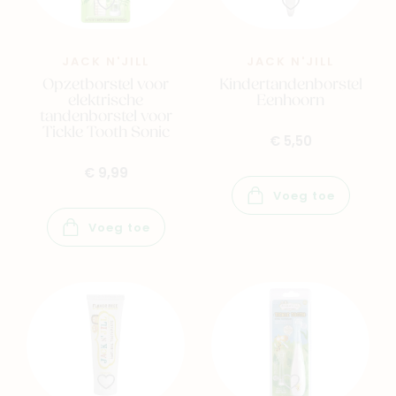
JACK N'JILL
JACK N'JILL
Opzetborstel voor
Kindertandenborstel
elektrische
Eenhoorn
Navigeer naar
tandenborstel voor
Tickle Tooth Sonic
€ 5,50
Baby
Kids
€ 9,99
Voeg toe
Family
Winkels
Voeg toe