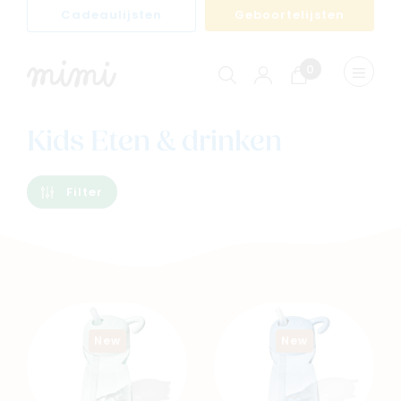
Cadeaulijsten
Geboortelijsten
0
Winkelwagen
Menu
weerge
Kids Eten & drinken
Filter
New
New