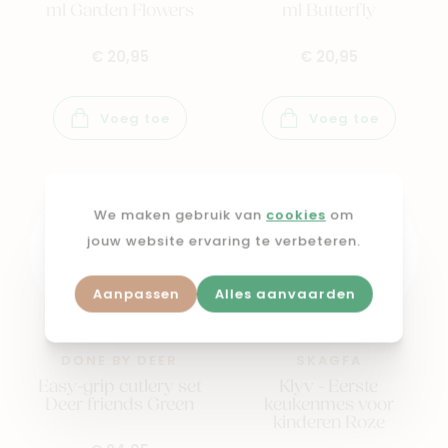
ml Garden Flowers
ml Butterfly
€ 20,95
€ 20,95
Voeg toe
Voeg toe
We maken gebruik van
cookies
om
jouw website ervaring te verbeteren.
Aanpassen
Alles aanvaarden
DONE BY DEER
SKAGFA
Easy-grip cutlery set
Klyv - Eerste
Deer friends Green
keukenmes voor
kinderen Roze