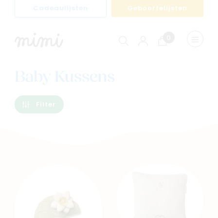
Cadeaulijsten
Geboortelijsten
0
Winkelwagen
Menu
weerge
Baby Kussens
Filter