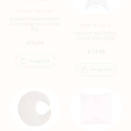
LIVING NATURE
Kussen beige boordje
incl vulling 40x40 cm
BABY'S ONLY
Wit
Kussen ster teddy
Sense Kiezelgrijs
€ 55,00
€ 34,99
Voeg toe
Navigeer naar
Voeg toe
Baby
Kids
Family
Winkels