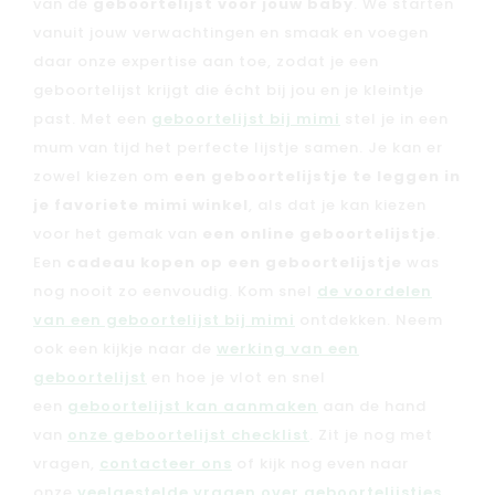
van dé
geboortelijst voor jouw baby
. We starten
vanuit jouw verwachtingen en smaak en voegen
daar onze expertise aan toe, zodat je een
geboortelijst krijgt die écht bij jou en je kleintje
past. Met een
geboortelijst bij mimi
stel je in een
mum van tijd het perfecte lijstje samen. Je kan er
zowel kiezen om
een geboortelijstje te leggen in
je favoriete mimi winkel
, als dat je kan kiezen
voor het gemak van
een online geboortelijstje
.
Een
cadeau kopen op een geboortelijstje
was
nog nooit zo eenvoudig. Kom snel
de voordelen
van een geboortelijst bij mimi
ontdekken. Neem
ook een kijkje naar de
werking van een
geboortelijst
en hoe je vlot en snel
een
geboortelijst kan aanmaken
aan de hand
van
onze geboortelijst checklist
. Zit je nog met
vragen,
contacteer ons
of kijk nog even naar
onze
veelgestelde vragen over geboortelijstjes
.