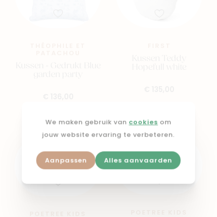
THÉOPHILE ET
FIRST
PATACHOU
Kussen Teddy
Kussen - Gedrukt Blue
Hopefull white
garden party
€ 135,00
€ 136,00
We maken gebruik van
cookies
om
jouw website ervaring te verbeteren.
Aanpassen
Alles aanvaarden
POETREE KIDS
POETREE KIDS