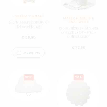
Blog & inspiratie
Outlet
LORENA CANALS
MAISON NALINE
Sierkussen Bubbly Ø
MAATWERK
48 cm Honey
Geboortelijsten
Cadeaulijsten
customized - Kussen
collectiestof - frul -
collectiestof
€ 59,00
€ 73,50
Voeg toe
30%
30%