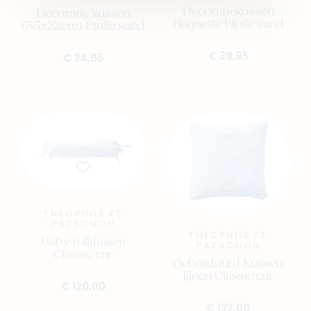
Decoratiekussen
Decoratie kussen
Baguette Etoile sand
(55x22cm) Etoile sand
€ 39,95
€ 34,95
THÉOPHILE ET
PATACHOU
THÉOPHILE ET
Baby rolkussen
PATACHOU
Classic car
Geborduurd Kussen
lijnen Classic car
€ 120,00
€ 132,00