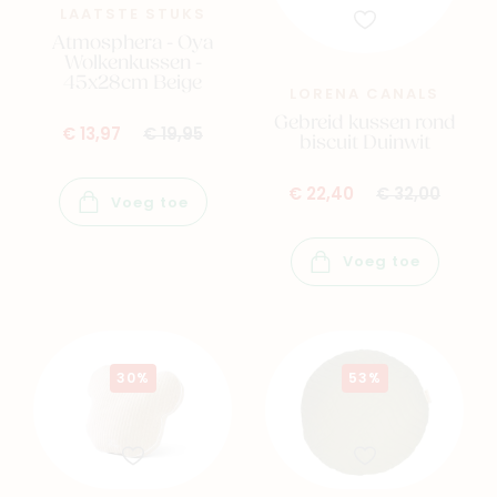
LAATSTE STUKS
Atmosphera - Oya
Wolkenkussen -
45x28cm Beige
LORENA CANALS
Gebreid kussen rond
€ 13,97
€ 19,95
biscuit Duinwit
€ 22,40
€ 32,00
Voeg toe
Voeg toe
30%
53%