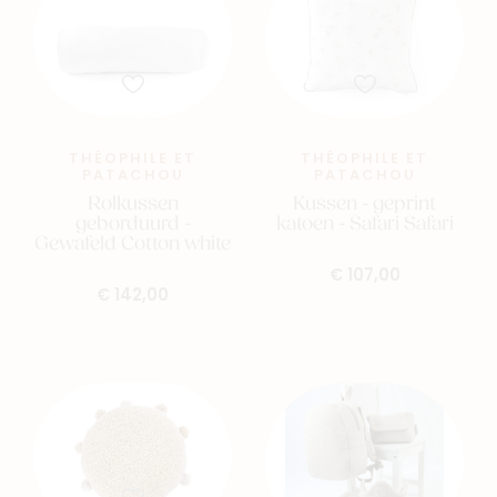
THÉOPHILE ET
THÉOPHILE ET
PATACHOU
PATACHOU
Rolkussen
Kussen - geprint
geborduurd -
katoen - Safari Safari
Nieuw
Gewafeld Cotton white
Back to school
€ 107,00
€ 142,00
Merken
Kaartje & doopsuikers
Ons verhaal
Contacteer ons
Veelgestelde vragen
Cadeaubon