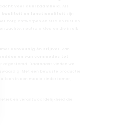
dacht voor duurzaamheid
. Als
k
kwaliteit en functionaliteit
zijn
 met zorg ontworpen en stralen rust en
en zachte, neutrale kleuren die in elk
kamer
eenvoudig én stijlvol
. Van
ibedden en van commodes tot
kaar afgestemd. Daarnaast vinden we
waardig. Met een bewuste productie
 alleen in een mooie kinderkamer,
hetiek en verantwoordelijkheid die