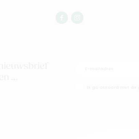
facebook
instagram
mimi
mimi
nieuwsbrief
n ...
Ik ga akkoord met de