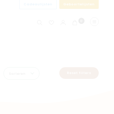
Cadeaulijsten
Geboortelijsten
0
Winkelwagen
Menu
Reset filters
Sorteren