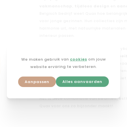
vakmanschap
,
tijdloos design
en
aan
Belgisch bedrijf weet Quax hoe belangrij
voor jonge gezinnen. Hun collecties zijn
harmonie uit, met natuurlijke materialen 
interieur passen.
Quax maakt het inrichten van een baby
praktische babybedjes tot meegroe
We maken gebruik van
cookies
om jouw
kledingkasten
, alles is perfect op el
website ervaring te verbeteren.
hun focus op duurzaamheid bewonderens
en duurzame materialen investeer je niet
Aanpassen
Alles aanvaarden
maar ook in een betere toekomst.
Het is deze combinatie van kwaliteit, est
Quax voor ons zo bijzonder maakt!