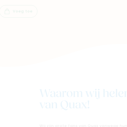
Voeg toe
Waarom wij helem
van Quax!
Wij zijn grote fans van Quax vanwege hu