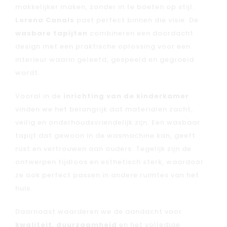
makkelijker maken, zonder in te boeten op stijl.
Lorena Canals
past perfect binnen die visie. De
wasbare tapijten
combineren een doordacht
design met een praktische oplossing voor een
interieur waarin geleefd, gespeeld en gegroeid
wordt.
Vooral in de
inrichting van de kinderkamer
vinden we het belangrijk dat materialen zacht,
veilig en onderhoudsvriendelijk zijn. Een wasbaar
tapijt dat gewoon in de wasmachine kan, geeft
rust en vertrouwen aan ouders. Tegelijk zijn de
ontwerpen tijdloos en esthetisch sterk, waardoor
ze ook perfect passen in andere ruimtes van het
huis.
Nieuw
Back to school
Daarnaast waarderen we de aandacht voor
kwaliteit
,
duurzaamheid
en het volledige
Merken