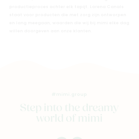
productieproces achter elk tapijt. Lorena Canals
Kaartje & doopsuikers
staat voor producten die met zorg zijn ontworpen
Ons verhaal
en lang meegaan, waarden die wij bij mimi elke dag
Contacteer ons
willen doorgeven aan onze klanten.
Veelgestelde vragen
Cadeaubon
Blog & inspiratie
Outlet
Geboortelijsten
Cadeaulijsten
#mimi.group
Step into the dreamy
world of mimi