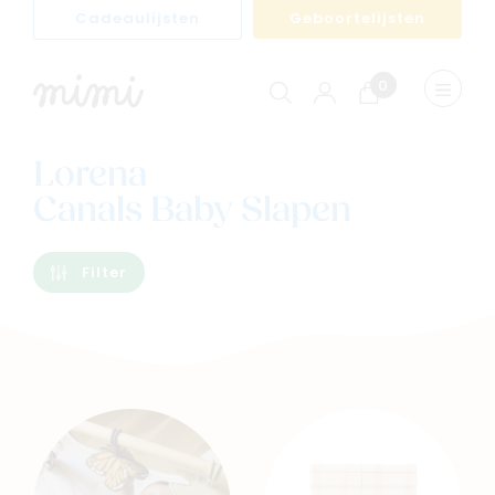
Cadeaulijsten
Geboortelijsten
0
Winkelwagen
Menu
weerge
Lorena
Canals Baby Slapen
Filter
Navigeer naar
Baby
Kids