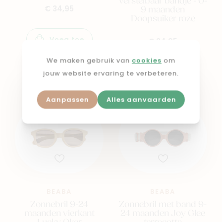
verstelbaar bandje - 0-
9 maanden
€ 34,95
Doopsuiker roze
Voeg toe
€ 34,95
We maken gebruik van
cookies
om
Voeg toe
jouw website ervaring te verbeteren.
Aanpassen
Alles aanvaarden
BEABA
BEABA
Zonnebril 9-24
Zonnebril met band 9-
maanden vierkant
24 maanden Joy Glee