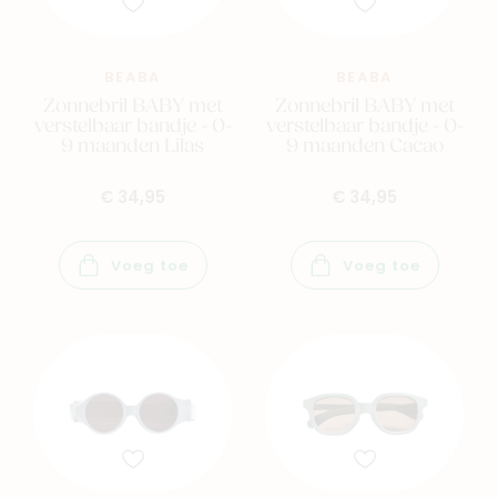
BEABA
BEABA
Zonnebril BABY met
Zonnebril BABY met
Navigeer naar
verstelbaar bandje - 0-
verstelbaar bandje - 0-
9 maanden Lilas
9 maanden Cacao
Baby
Kids
€ 34,95
€ 34,95
Family
Winkels
Voeg toe
Voeg toe