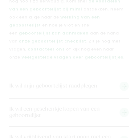
nog nooit zo eenvoudig. Kom snel
de voordelen
Contacteer ons
van een geboortelijst bij mimi
ontdekken. Neem
Veelgestelde vragen
ook een kijkje naar de
werking van een
Cadeaubon
geboortelijst
en hoe je vlot en snel
Blog & inspiratie
een
geboortelijst kan aanmaken
aan de hand
Outlet
van
onze geboortelijst checklist
. Zit je nog met
vragen,
contacteer ons
of kijk nog even naar
onze
veelgestelde vragen over geboortelijstjes
.
Geboortelijsten
Cadeaulijsten
Ik wil mijn geboortelijst raadplegen
Ik wil een geschenkje kopen van een
geboortelijst
Ik wil vrijblijvend van start gaan met een