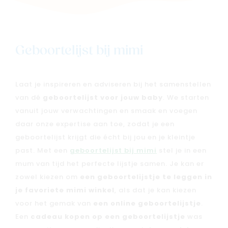
Geboortelijst bij mimi
Laat je inspireren en adviseren bij het samenstellen
van dé
geboortelijst voor jouw baby
. We starten
vanuit jouw verwachtingen en smaak en voegen
daar onze expertise aan toe, zodat je een
geboortelijst krijgt die écht bij jou en je kleintje
past. Met een
geboortelijst bij mimi
stel je in een
Nieuw
mum van tijd het perfecte lijstje samen. Je kan er
Back to school
zowel kiezen om
een geboortelijstje te leggen in
Merken
je favoriete mimi winkel
, als dat je kan kiezen
Kaartje & doopsuikers
voor het gemak van
een online geboortelijstje
.
Ons verhaal
Een
cadeau kopen op een geboortelijstje
was