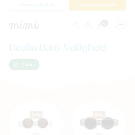
Cadeaulijsten
Geboortelijsten
0
Winkelwagen
Menu
weerge
Beaba Baby Veiligheid
Filter
New
New