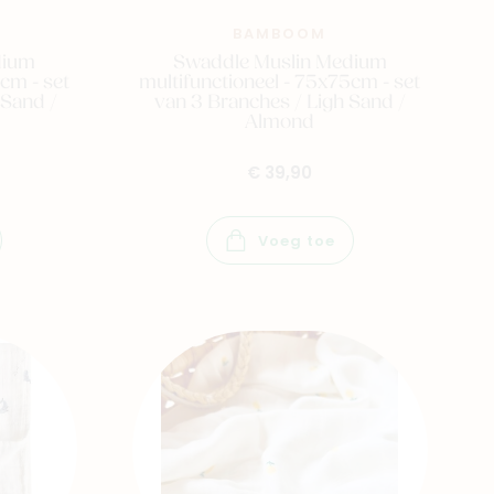
BAMBOOM
dium
Swaddle Muslin Medium
cm - set
multifunctioneel - 75x75cm - set
 Sand /
van 3 Branches / Ligh Sand /
Almond
€ 39,90
Voeg toe