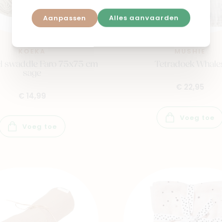
Aanpassen
Alles aanvaarden
KOEKA
MUSHIE
el swaddle Faro 75x75 cm
Tetradoek Whale
sage
€ 22,95
€ 14,99
Voeg toe
Voeg toe