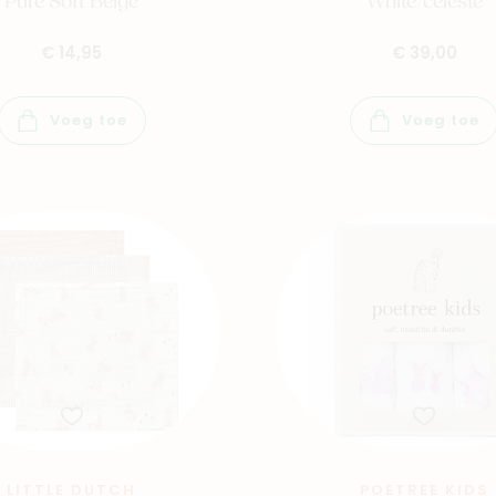
Pure Soft Beige
White/celeste
€ 14,95
€ 39,00
Winkels
Voeg toe
Voeg toe
LITTLE DUTCH
POETREE KIDS