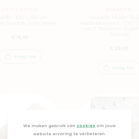
LITTLE DUTCH
BAMBOOM
dle - 120 x 120 cm -
Swaddle Muslin Me
n Naturals Baby bunny
multifunctioneel - 75x75
van 3 The Farm / Light
Almond
€ 14,95
€ 39,90
Voeg toe
Voeg toe
We maken gebruik van
cookies
om jouw
website ervaring te verbeteren.