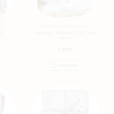
SWEET LITTLE CROWN
s
Swaddle - Medium 57x57 The
lemon
€ 21,00
Voeg toe