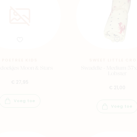
POETREE KIDS
SWEET LITTLE CR
 doekjes Moon & Stars
Swaddle - Medium 57x
Lobster
€ 27,95
€ 21,00
Voeg toe
Voeg toe