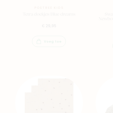
POETREE KIDS
Tetra doekjes Blue dreams
Swad
Newbor
€ 29,95
Voeg toe