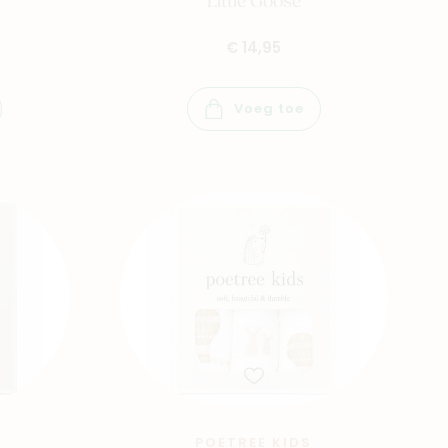
Little Goose
€ 14,95
Voeg toe
POETREE KIDS