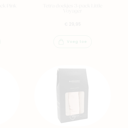
ack Pink
Tetra doekjes 3-pack Little
Voyager
€ 29,95
Voeg toe