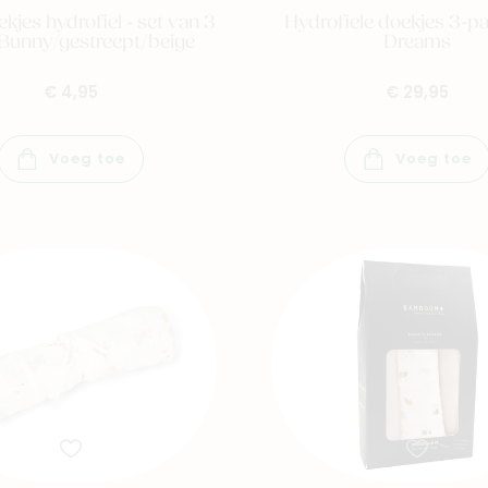
jes hydrofiel - set van 3
Hydrofiele doekjes 3-p
Bunny/gestreept/beige
Dreams
€ 4,95
€ 29,95
Voeg toe
Voeg toe