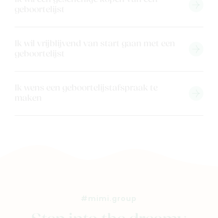
Nieuw
geboortelijst
Back to school
Merken
Ik wil vrijblijvend van start gaan met een
Kaartje & doopsuikers
geboortelijst
Ons verhaal
Contacteer ons
Ik wens een geboortelijstafspraak te
Veelgestelde vragen
maken
Cadeaubon
Blog & inspiratie
Outlet
Geboortelijsten
Cadeaulijsten
#mimi.group