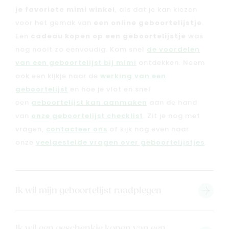
je favoriete mimi winkel
, als dat je kan kiezen
voor het gemak van
een online geboortelijstje
.
Een
cadeau kopen op een geboortelijstje
was
nog nooit zo eenvoudig. Kom snel
de voordelen
van een geboortelijst bij mimi
ontdekken. Neem
ook een kijkje naar de
werking van een
geboortelijst
en hoe je vlot en snel
een
geboortelijst kan aanmaken
aan de hand
van
onze geboortelijst checklist
. Zit je nog met
vragen,
contacteer ons
of kijk nog even naar
onze
veelgestelde vragen over geboortelijstjes
.
Ik wil mijn geboortelijst raadplegen
Ik wil een geschenkje kopen van een