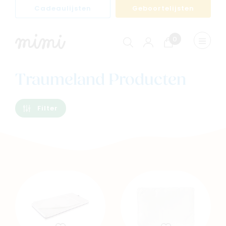
Cadeaulijsten
Geboortelijsten
0
Winkelwagen
Menu
weerge
Traumeland Producten
Filter
Navigeer naar
Baby
Kids