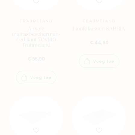
Family
Winkels
TRAUMELAND
TRAUMELAND
Airsafe
Hoofdkussen SABBIA
matrasbeschermer -
Ledikant 70x140
€ 44,90
Traumeland
€ 55,90
Voeg toe
Voeg toe