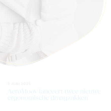
Navigeer naar
Baby
Kids
9 JUNI 2026
Family
Winkels
AeroMoov lanceert twee nieuwe
ergonomische draagzakken