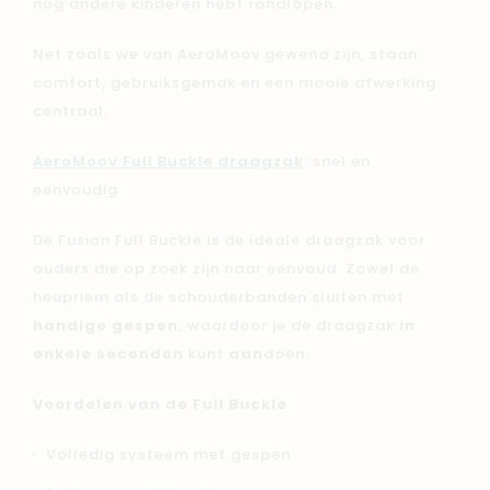
nog andere kinderen hebt rondlopen.
Net zoals we van AeroMoov gewend zijn, staan
comfort, gebruiksgemak en een mooie afwerking
centraal.
AeroMoov Full Buckle draagzak
: snel en
eenvoudig
De Fusion Full Buckle is de ideale draagzak voor
ouders die op zoek zijn naar eenvoud. Zowel de
heupriem als de schouderbanden sluiten met
handige gespen
, waardoor je de draagzak
in
enkele seconden
kunt
aan
doen.
Voordelen van de Full Buckle
Volledig systeem met gespen