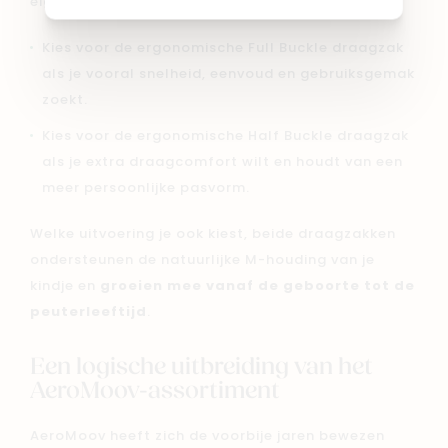
eigenlijk vrij eenvoudig:
Kies voor de ergonomische Full Buckle draagzak
als je vooral snelheid, eenvoud en gebruiksgemak
zoekt.
Kies voor de ergonomische Half Buckle draagzak
als je extra draagcomfort wilt en houdt van een
meer persoonlijke pasvorm.
Welke uitvoering je ook kiest, beide draagzakken
ondersteunen de natuurlijke M-houding van je
kindje en
groeien mee vanaf de geboorte tot de
peuterleeftijd
.
Een logische uitbreiding van het
AeroMoov-assortiment
AeroMoov heeft zich de voorbije jaren bewezen