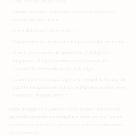
Snel aan en uit te doen
Ideaal wanneer meerdere personen dezelfde
draagzak gebruiken
Geschikt vanaf de geboorte
Ergonomische ondersteuning voor baby en ouder
Groeit mee vanaf de geboorte (3,5 kg) tot
ongeveer 22 kg en ondersteunt steeds de
natuurlijke M-houding van je kindje.
Zowel buik- als rugdragen zijn mogelijk, terwijl de
zachte heupriem en schouderbanden zorgen voor
optimaal draagcomfort.
Deze draagzak is perfect voor ouders die
vooral
gebruiksgemak belangrijk
vinden en snel willen
vertrekken zonder te knopen of extra handelingen
uit te voeren.