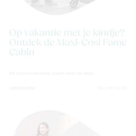
Ons verhaal
Contacteer ons
Veelgestelde vragen
Op vakantie met je kindje?
Cadeaubon
Ontdek de Maxi-Cosi Fame
Blog & inspiratie
Cabin
Outlet
Geboortelijsten
Cadeaulijsten
De zomervakantie staat voor de deur.
Lees verder
24 juni 2026