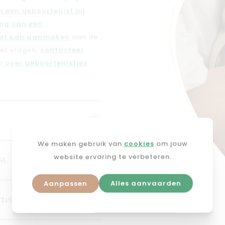
 een geboortelijst bij
ng van een
jst kan aanmaken
aan de
met vragen,
contacteer
 over geboortelijstjes
.
We maken gebruik van
cookies
om jouw
website ervaring te verbeteren.
st
Aanpassen
Alles aanvaarden
telijst