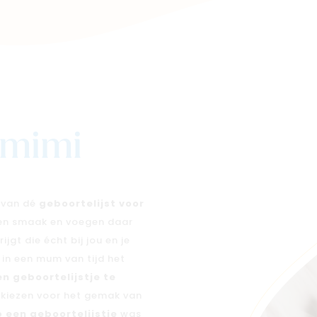
j mimi
n van dé
geboortelijst voor
 en smaak en voegen daar
jgt die écht bij jou en je
e in een mum van tijd het
en geboortelijstje te
n kiezen voor het gemak van
 een geboortelijstje
was