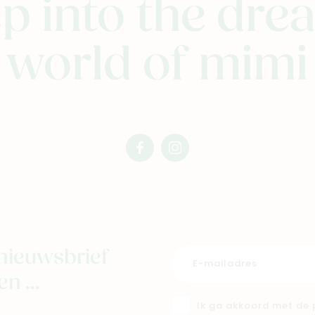
p into the dr
world of mimi
facebook
instagram
mimi
mimi
nieuwsbrief
n ...
Ik ga akkoord met de