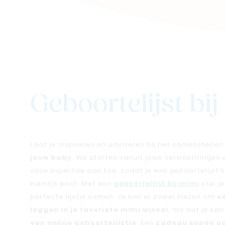
Geboortelijst bi
Laat je inspireren en adviseren bij het samenstelle
jouw baby
. We starten vanuit jouw verwachtingen
onze expertise aan toe, zodat je een geboortelijst kri
kleintje past. Met een
geboortelijst bij mimi
stel j
perfecte lijstje samen. Je kan er zowel kiezen om
e
leggen in je favoriete mimi winkel
, als dat je ka
een online geboortelijstje
. Een
cadeau kopen op