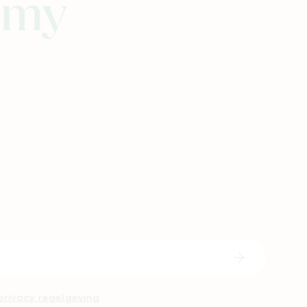
eamy
Schrijf in
privacy regelgeving