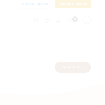
Cadeaulijsten
Geboortelijsten
0
Winkelwagen
Menu
Reset filters