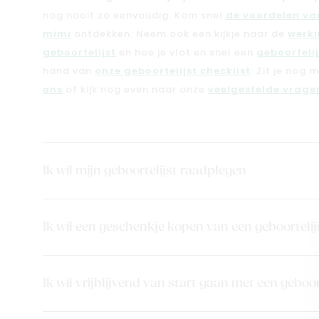
nog nooit zo eenvoudig. Kom snel
de voordelen van
mimi
ontdekken. Neem ook een kijkje naar de
werki
geboortelijst
en hoe je vlot en snel een
geboorteli
hand van
onze geboortelijst checklist
. Zit je nog 
ons
of kijk nog even naar onze
veelgestelde vragen
Ik wil mijn geboortelijst raadplegen
Ik wil een geschenkje kopen van een geboortelij
Ik wil vrijblijvend van start gaan met een geboor