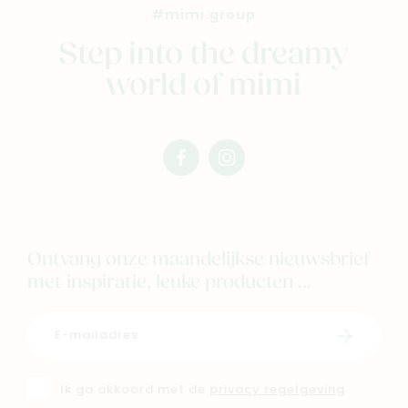
Nieuw
#mimi.group
Back to school
Step into the dreamy
Merken
world of mimi
Kaartje & doopsuikers
Ons verhaal
Contacteer ons
facebook
instagram
Veelgestelde vragen
mimi
mimi
Cadeaubon
Blog & inspiratie
Ontvang onze maandelijkse nieuwsbrief
Outlet
met inspiratie, leuke producten ...
Geboortelijsten
Cadeaulijsten
Schrijf i
Ik ga akkoord met de
privacy regelgeving