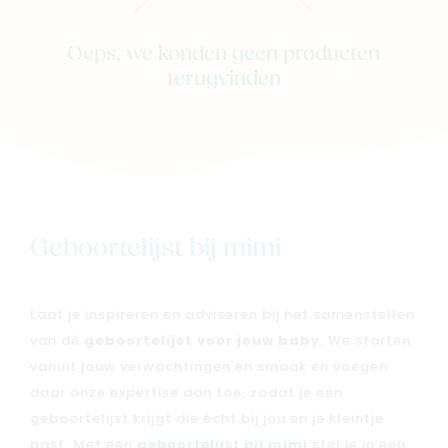
Oeps, we konden geen producten
terugvinden
Geboortelijst bij mimi
Laat je inspireren en adviseren bij het samenstellen
van dé
geboortelijst voor jouw baby
. We starten
vanuit jouw verwachtingen en smaak en voegen
daar onze expertise aan toe, zodat je een
geboortelijst krijgt die écht bij jou en je kleintje
past. Met een
geboortelijst bij mimi
stel je in een