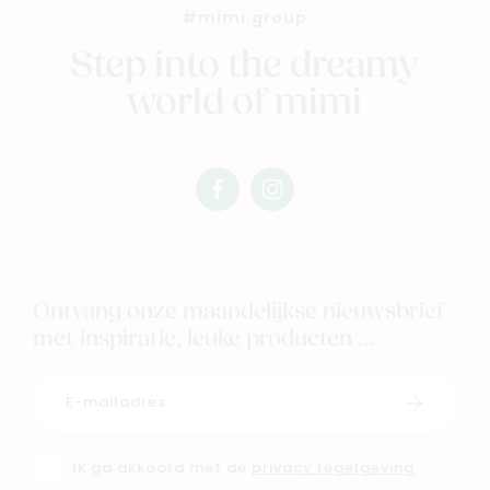
Nieuw
#mimi.group
Back to school
Step into the dreamy
Merken
world of mimi
Kaartje & doopsuikers
Ons verhaal
Contacteer ons
facebook
instagram
Veelgestelde vragen
mimi
mimi
Cadeaubon
Blog & inspiratie
Ontvang onze maandelijkse nieuwsbrief
Outlet
met inspiratie, leuke producten ...
Geboortelijsten
Cadeaulijsten
Schrijf i
Ik ga akkoord met de
privacy regelgeving