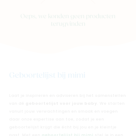
Oeps, we konden geen producten
terugvinden
Geboortelijst bij mimi
Laat je inspireren en adviseren bij het samenstellen
van dé
geboortelijst voor jouw baby
. We starten
vanuit jouw verwachtingen en smaak en voegen
daar onze expertise aan toe, zodat je een
geboortelijst krijgt die écht bij jou en je kleintje
past. Met een
geboortelijst bij mimi
stel je in een