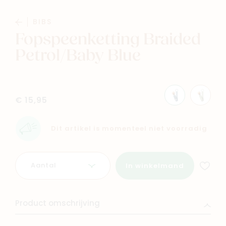
Baby
Kids
BIBS
Fopspeenketting Braided
Family
Winkels
Petrol/Baby Blue
€ 15,95
Dit artikel is momenteel niet voorradig
Aantal
In winkelmand
Product omschrijving