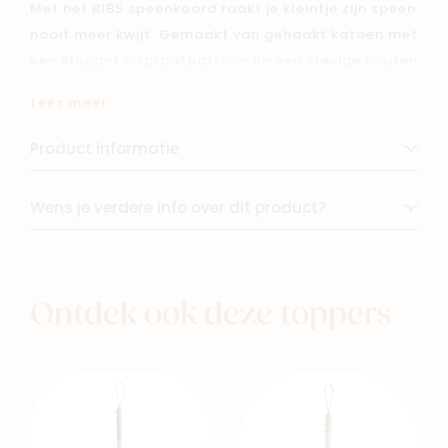
Met het BIBS speenkoord raakt je kleintje zijn speen
nooit meer kwijt. Gemaakt van gehaakt katoen met
een elegant visgraatpatroon en een stevige houten
clip die eenvoudig aan kleding bevestigt. Praktisch,
Lees meer
stijlvol en onmisbaar voor dagelijks gebruik.
Product informatie
Wens je verdere info over dit product?
Ontdek ook deze toppers