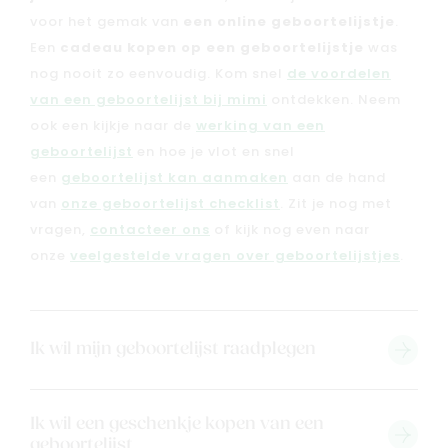
voor het gemak van
een online geboortelijstje
.
Een
cadeau kopen op een geboortelijstje
was
nog nooit zo eenvoudig. Kom snel
de voordelen
van een geboortelijst bij mimi
ontdekken. Neem
ook een kijkje naar de
werking van een
geboortelijst
en hoe je vlot en snel
een
geboortelijst kan aanmaken
aan de hand
van
onze geboortelijst checklist
. Zit je nog met
vragen,
contacteer ons
of kijk nog even naar
onze
veelgestelde vragen over geboortelijstjes
.
Nieuw
Back to school
Ik wil mijn geboortelijst raadplegen
Merken
Kaartje & doopsuikers
Ik wil een geschenkje kopen van een
Ons verhaal
geboortelijst