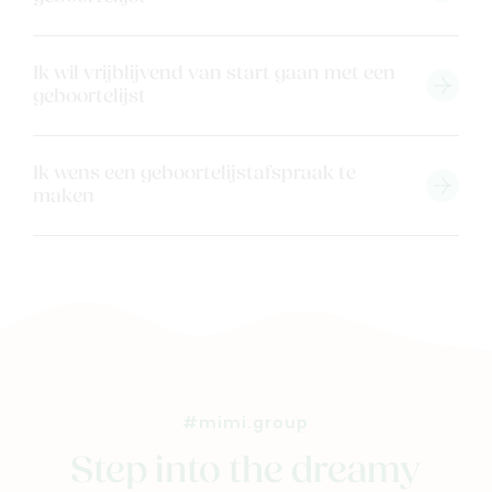
Contacteer ons
Veelgestelde vragen
Ik wil vrijblijvend van start gaan met een
Cadeaubon
geboortelijst
Blog & inspiratie
Outlet
Ik wens een geboortelijstafspraak te
maken
Geboortelijsten
Cadeaulijsten
#mimi.group
Step into the dreamy