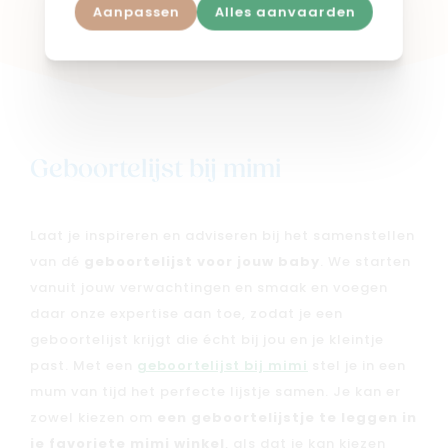
Shop in webshop
Aanpassen
Alles aanvaarden
Geboortelijst bij mimi
Laat je inspireren en adviseren bij het samenstellen
van dé
geboortelijst voor jouw baby
. We starten
vanuit jouw verwachtingen en smaak en voegen
daar onze expertise aan toe, zodat je een
geboortelijst krijgt die écht bij jou en je kleintje
past. Met een
geboortelijst bij mimi
stel je in een
mum van tijd het perfecte lijstje samen. Je kan er
zowel kiezen om
een geboortelijstje te leggen in
je favoriete mimi winkel
, als dat je kan kiezen