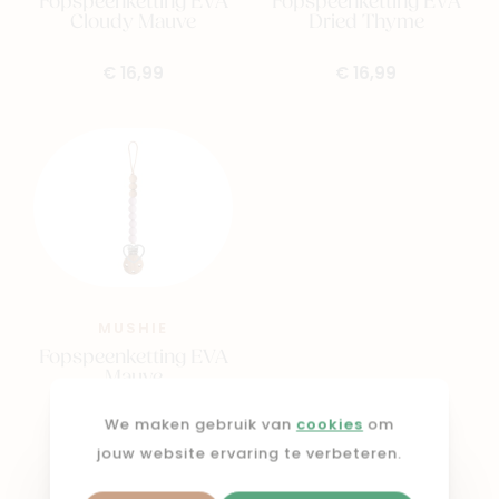
Fopspeenketting EVA
Fopspeenketting EVA
Cloudy Mauve
Dried Thyme
€ 16,99
€ 16,99
MUSHIE
Fopspeenketting EVA
Mauve
We maken gebruik van
cookies
om
€ 16,99
jouw website ervaring te verbeteren.