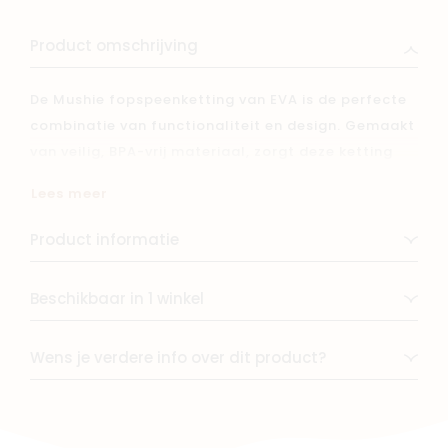
Product omschrijving
De Mushie fopspeenketting van EVA is de perfecte
combinatie van functionaliteit en design. Gemaakt
van veilig, BPA-vrij materiaal, zorgt deze ketting
ervoor dat de fopspeen altijd binnen handbereik
Lees meer
blijft en niet op de grond valt. Het minimalistische
ontwerp en de trendy kleuren passen bij elke
Product informatie
babyuitzet. Gemakkelijk te bevestigen en schoon
te maken – ideaal voor onderweg!
Beschikbaar in 1 winkel
Wens je verdere info over dit product?