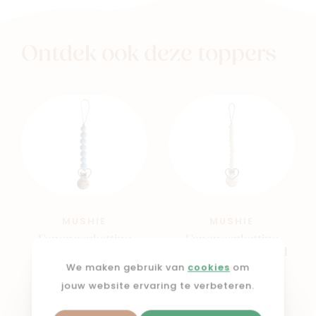
Ontdek ook deze toppers
MUSHIE
MUSHIE
Fopspeenketting
Fopspeenketting
HALO Cloud
HERA Shifting Sand
We maken gebruik van
cookies
om
€ 16,99
€ 16,99
jouw website ervaring te verbeteren.