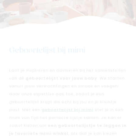
Geboortelijst bij mimi
Nieuw
Laat je inspireren en adviseren bij het samenstellen
Back to school
van dé
geboortelijst voor jouw baby
. We starten
Merken
vanuit jouw verwachtingen en smaak en voegen
Kaartje & doopsuikers
daar onze expertise aan toe, zodat je een
geboortelijst krijgt die écht bij jou en je kleintje
Ons verhaal
past. Met een
geboortelijst bij mimi
stel je in een
Contacteer ons
mum van tijd het perfecte lijstje samen. Je kan er
Veelgestelde vragen
zowel kiezen om
een geboortelijstje te leggen in
Cadeaubon
je favoriete mimi winkel
, als dat je kan kiezen