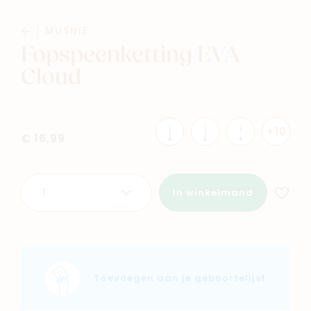
MUSHIE
Fopspeenketting EVA
Cloud
Navigeer naar
+10
€ 16,99
Baby
Kids
Aantal
Family
Winkels
In winkelmand
Toevoegen aan je geboortelijst