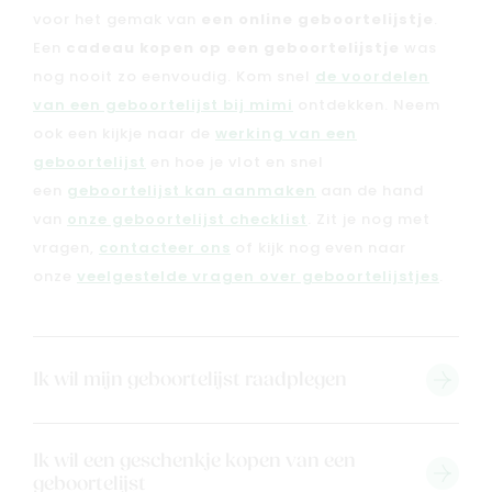
Blog & inspiratie
voor het gemak van
een online geboortelijstje
.
Een
cadeau kopen op een geboortelijstje
was
Outlet
nog nooit zo eenvoudig. Kom snel
de voordelen
van een geboortelijst bij mimi
ontdekken. Neem
Geboortelijsten
Cadeaulijsten
ook een kijkje naar de
werking van een
geboortelijst
en hoe je vlot en snel
een
geboortelijst kan aanmaken
aan de hand
van
onze geboortelijst checklist
. Zit je nog met
vragen,
contacteer ons
of kijk nog even naar
onze
veelgestelde vragen over geboortelijstjes
.
Ik wil mijn geboortelijst raadplegen
Ik wil een geschenkje kopen van een
geboortelijst