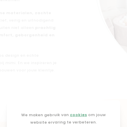
amenkomen.
e materialen, zachte
tief, veilig en uitnodigend
uiten niet alleen
prachtig
mfort, geborgenheid en
oos design en echte
j mimi. En we inspireren je
ouwen voor jouw kleintje.
We maken gebruik van
cookies
om jouw
website ervaring te verbeteren.