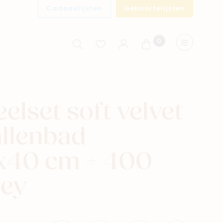
Cadeaulijsten
Geboortelijsten
0
Winkelwagen
Menu
elset soft velvet
allenbad
x40 cm + 400
rey