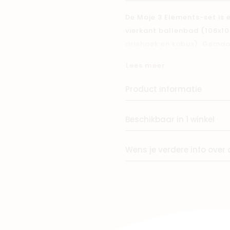
De Moje 3 Elements-set is
Winkels
vierkant ballenbad (106x1
driehoek en kubus). Gemaa
velvet stof. Inclusief 400 
Lees meer
voor spel, ontwikkeling én st
Product informatie
Beschikbaar in 1 winkel
Wens je verdere info over 