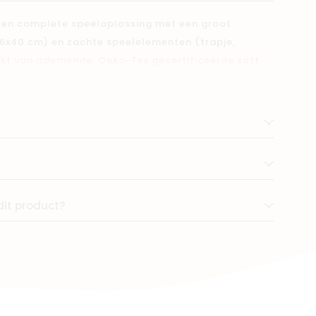
 een complete speeloplossing met een groot
06x40 cm) en zachte speelelementen (trapje,
kt van ademende, Oeko-Tex gecertificeerde soft
ballen. Ideaal voor kinderen vanaf 2,5 jaar. Perfect
ijlvol in elk interieur.
dit product?