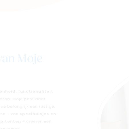
van Moje
onheid, functionaliteit
eren
. Moje past daar
oe belangrijk een rustige,
ten – van
speelhuisjes en
ipitenten
– creëren een