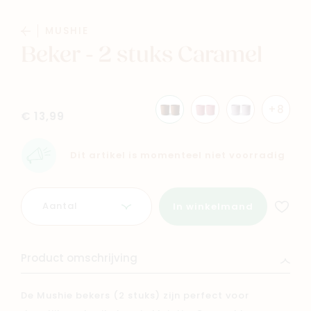
MUSHIE
Beker - 2 stuks Caramel
Navigeer naar
+8
€ 13,99
Baby
Kids
Dit artikel is momenteel niet voorradig
Family
Winkels
Aantal
In winkelmand
Product omschrijving
De Mushie bekers (2 stuks) zijn perfect voor