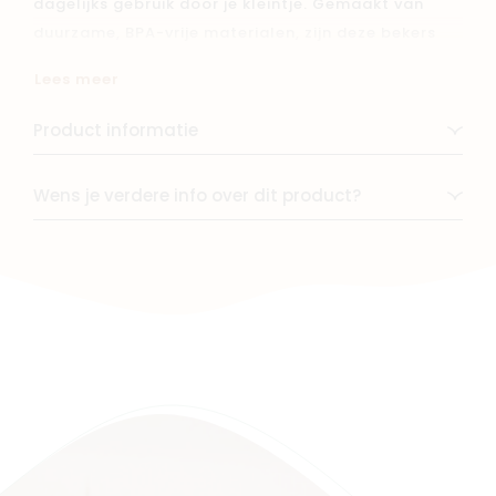
dagelijks gebruik door je kleintje. Gemaakt van
duurzame, BPA-vrije materialen, zijn deze bekers
veilig en kindvriendelijk. Het minimalistische design
Lees meer
en de zachte kleuren passen in elke keuken. Ze zijn
vaatwasserbestendig en eenvoudig schoon te
Product informatie
maken, ideaal voor thuis of onderweg.
Wens je verdere info over dit product?