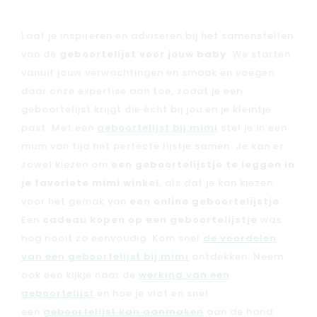
Laat je inspireren en adviseren bij het samenstellen
van dé
geboortelijst voor jouw baby
. We starten
Nieuw
vanuit jouw verwachtingen en smaak en voegen
Back to school
daar onze expertise aan toe, zodat je een
Merken
geboortelijst krijgt die écht bij jou en je kleintje
Kaartje & doopsuikers
past. Met een
geboortelijst bij mimi
stel je in een
mum van tijd het perfecte lijstje samen. Je kan er
Ons verhaal
zowel kiezen om
een geboortelijstje te leggen in
Contacteer ons
je favoriete mimi winkel
, als dat je kan kiezen
Veelgestelde vragen
voor het gemak van
een online geboortelijstje
.
Cadeaubon
Een
cadeau kopen op een geboortelijstje
was
Blog & inspiratie
nog nooit zo eenvoudig. Kom snel
de voordelen
van een geboortelijst bij mimi
ontdekken. Neem
Outlet
ook een kijkje naar de
werking van een
geboortelijst
en hoe je vlot en snel
Geboortelijsten
Cadeaulijsten
een
geboortelijst kan aanmaken
aan de hand