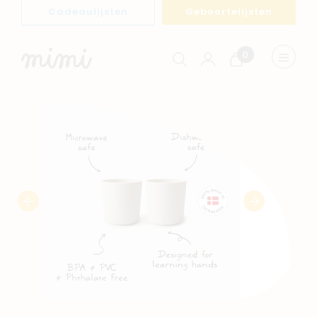
Cadeaulijsten
Geboortelijsten
0
Winkelwagen
Menu
weerge