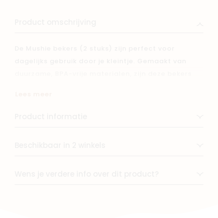
Product omschrijving
De Mushie bekers (2 stuks) zijn perfect voor
dagelijks gebruik door je kleintje. Gemaakt van
duurzame, BPA-vrije materialen, zijn deze bekers
veilig en kindvriendelijk. Het minimalistische design
Lees meer
en de zachte kleuren passen in elke keuken. Ze zijn
vaatwasserbestendig en eenvoudig schoon te
Product informatie
maken, ideaal voor thuis of onderweg.
Beschikbaar in 2 winkels
Wens je verdere info over dit product?