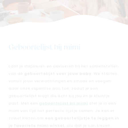
Geboortelijst bij mimi
Nieuw
Laat je inspireren en adviseren bij het samenstellen
Back to school
van dé
geboortelijst voor jouw baby
. We starten
Merken
vanuit jouw verwachtingen en smaak en voegen
Kaartje & doopsuikers
daar onze expertise aan toe, zodat je een
geboortelijst krijgt die écht bij jou en je kleintje
Ons verhaal
past. Met een
geboortelijst bij mimi
stel je in een
Contacteer ons
mum van tijd het perfecte lijstje samen. Je kan er
Veelgestelde vragen
zowel kiezen om
een geboortelijstje te leggen in
Cadeaubon
je favoriete mimi winkel
, als dat je kan kiezen