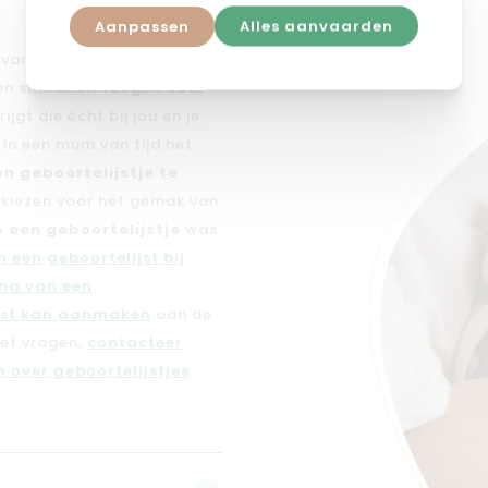
Aanpassen
Alles aanvaarden
n van dé
geboortelijst voor
 en smaak en voegen daar
jgt die écht bij jou en je
e in een mum van tijd het
en geboortelijstje te
n kiezen voor het gemak van
 een geboortelijstje
was
 een geboortelijst bij
ng van een
jst kan aanmaken
aan de
met vragen,
contacteer
 over geboortelijstjes
.