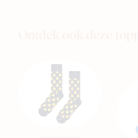
aby
Kids
Family
Ontdek ook deze top