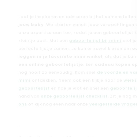
Laat je inspireren en adviseren bij het samenstelle
jouw baby
. We starten vanuit jouw verwachtingen
onze expertise aan toe, zodat je een geboortelijst kri
kleintje past. Met een
geboortelijst bij mimi
stel j
perfecte lijstje samen. Je kan er zowel kiezen om
e
leggen in je favoriete mimi winkel
, als dat je ka
een online geboortelijstje
. Een
cadeau kopen op
nog nooit zo eenvoudig. Kom snel
de voordelen van
mimi
ontdekken. Neem ook een kijkje naar de
werki
geboortelijst
en hoe je vlot en snel een
geboorteli
hand van
onze geboortelijst checklist
. Zit je nog 
ons
of kijk nog even naar onze
veelgestelde vragen