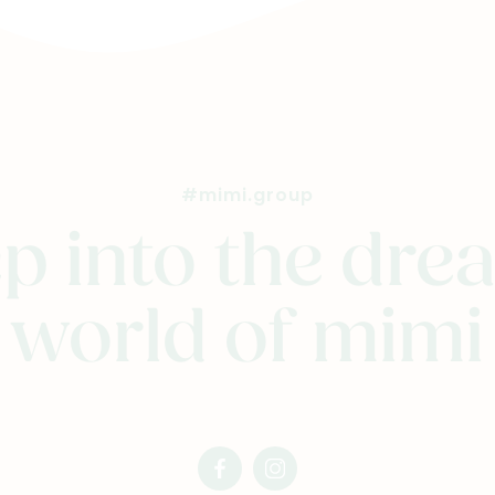
#mimi.group
p into the dr
world of mimi
facebook
instagram
mimi
mimi