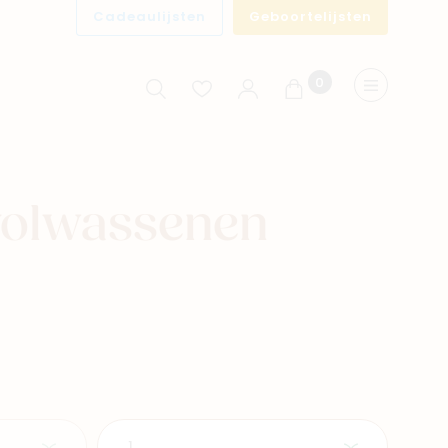
Cadeaulijsten
Geboortelijsten
0
Winkelwagen
Menu
volwassenen
Aantal