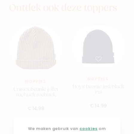
Ontdek ook deze toppers
NOPPIES
NOPPIES
Boys beanie jesi black
Unisex beanie joliet
iris
roebuck roebuck
€ 14,99
€ 14,99
We maken gebruik van
cookies
om