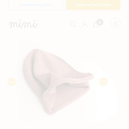
Cadeaulijsten
Geboortelijsten
0
Winkelwagen
Menu
weerge