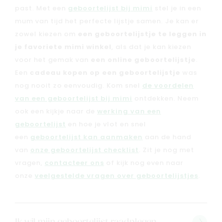
past. Met een
geboortelijst bij mimi
stel je in een
Veelgestelde vragen
mum van tijd het perfecte lijstje samen. Je kan er
Cadeaubon
zowel kiezen om
een geboortelijstje te leggen in
Blog & inspiratie
je favoriete mimi winkel
, als dat je kan kiezen
Outlet
voor het gemak van
een online geboortelijstje
.
Een
cadeau kopen op een geboortelijstje
was
nog nooit zo eenvoudig. Kom snel
de voordelen
Geboortelijsten
Cadeaulijsten
van een geboortelijst bij mimi
ontdekken. Neem
ook een kijkje naar de
werking van een
geboortelijst
en hoe je vlot en snel
een
geboortelijst kan aanmaken
aan de hand
van
onze geboortelijst checklist
. Zit je nog met
vragen,
contacteer ons
of kijk nog even naar
onze
veelgestelde vragen over geboortelijstjes
.