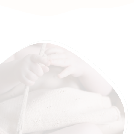
voor kinderen met een gevoelige huid of eczeem —
zonder jeuk.
Dankzij de zelfreinigende vezel hoef je merinowol
zelden te wassen; verluchten volstaat vaak. Indien
nodig kan je voorzichtig met de hand wassen of op
het wolprogramma (20°C, lage snelheid).
- Verkrijgbaar in 2 maten: 1–2 jaar en 2–6 jaar
- Gemaakt in België
- Zacht, duurzaam en perfect voor elk seizoen