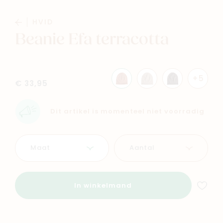
HVID
Beanie Efa terracotta
+5
Navigeer naar
€ 33,95
Baby
Kids
Dit artikel is momenteel niet voorradig
Family
Winkels
Aantal
Maat
In winkelmand