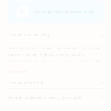
Toevoegen aan je geboortelijst
Product omschrijving
De Hvid Efa beanie is een merinowollen muts voor
oudere kinderen. Tijdloos, comfortabel en
praktisch: draag hem los of opgerold, afhankelijk
van de look en het weer.
Lees meer
De muts is gebreid in een zachte jerseysteek en
Product informatie
gemaakt van 100% extra fijne Italiaanse merinowol
(Oeko-Tex gecertificeerd & mulesingvrij).
Wens je verdere info over dit product?
Merinowol is temperatuurregulerend, ademend en
antibacterieel, waardoor deze beanie ideaal is