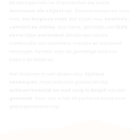
Bij mimi geloven we in producten die zowel
duurzaam als stijlvol
zijn. Daarom kiezen we voor
Hvid, een
Belgisch merk
dat staat voor
kwaliteit,
comfort en ethiek
. Hun items, gemaakt van
100%
extra fijne merinowol
, bieden een unieke
combinatie van zachtheid, warmte en ademend
vermogen. Perfect voor de gevoelige huid van
baby’s en kinderen.
Met Hvid kies je niet alleen voor
tijdloze
ontwerpen
, maar ook voor producten die
milieuvriendelijk en met zorg in België
worden
gemaakt
. Voor ons is het dé perfecte keuze voor
geborgenheid en stijl.