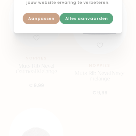
jouw website ervaring te verbeteren.
Aanpassen
Alles aanvaarden
NOPPIES
Muts Rib Nevel
NOPPIES
Oatmeal Melange
Muts Rib Nevel Navy
melange
€ 9,99
€ 9,99