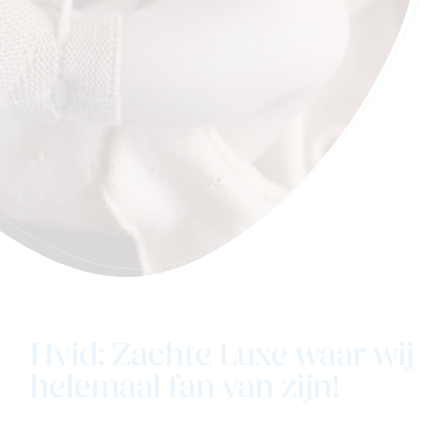
Hvid: Zachte Luxe waar wij
helemaal fan van zijn!