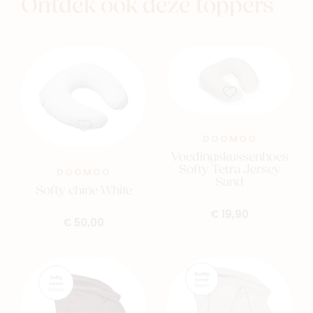
Ontdek ook deze toppers
DOOMOO
Voedingskussenhoes
Softy Tetra Jersey
DOOMOO
Sand
Softy chine White
€ 19,90
€ 50,00