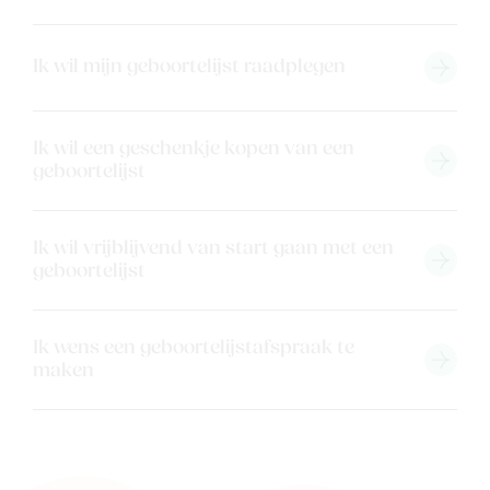
Back to school
Merken
Ik wil mijn geboortelijst raadplegen
Kaartje & doopsuikers
Ons verhaal
Contacteer ons
Ik wil een geschenkje kopen van een
geboortelijst
Veelgestelde vragen
Cadeaubon
Blog & inspiratie
Ik wil vrijblijvend van start gaan met een
geboortelijst
Outlet
Geboortelijsten
Ik wens een geboortelijstafspraak te
Cadeaulijsten
maken