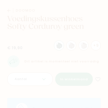
Baby
Kids
DOOMOO
Voedingskussenhoes
Family
Winkels
Softy Corduroy green
+9
€ 19,90
Dit artikel is momenteel niet voorradig
Aantal
In winkelmand