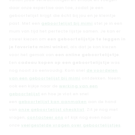
vanuit jouw verwachtingen en smaak en voegen
daar onze expertise aan toe, zodat je een
geboortelijst krijgt die écht bij jou en je kleintje
past. Met een
geboortelijst bij mimi
stel je in een
mum van tijd het perfecte lijstje samen. Je kan er
zowel kiezen om
een geboortelijstje te leggen in
je favoriete mimi winkel
, als dat je kan kiezen
voor het gemak van
een online geboortelijstje
.
Een
cadeau kopen op een geboortelijstje
was
nog nooit zo eenvoudig. Kom snel
de voordelen
van een geboortelijst bij mimi
ontdekken. Neem
ook een kijkje naar de
werking van een
geboortelijst
en hoe je vlot en snel
een
geboortelijst kan aanmaken
aan de hand
van
onze geboortelijst checklist
. Zit je nog met
vragen,
contacteer ons
of kijk nog even naar
onze
veelgestelde vragen over geboortelijstjes
.
Nieuw