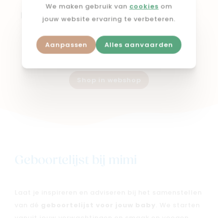
Voedingskussen
We maken gebruik van
cookies
om
buddy Tetra Jersey
jouw website ervaring te verbeteren.
Sand
Aanpassen
Alles aanvaarden
€ 74,90
Shop in webshop
Geboortelijst bij mimi
Laat je inspireren en adviseren bij het samenstellen
van dé
geboortelijst voor jouw baby
. We starten