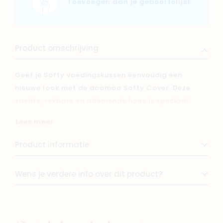
Toevoegen aan je geboortelijst
Product omschrijving
Geef je Softy voedingskussen eenvoudig een
nieuwe look met de doomoo Softy Cover. Deze
zachte, rekbare en ademende hoes is speciaal
ontworpen voor het Softy-kussen (150 cm) en is
Lees meer
makkelijk aan te brengen en machinewasbaar.
Product informatie
Wens je verdere info over dit product?