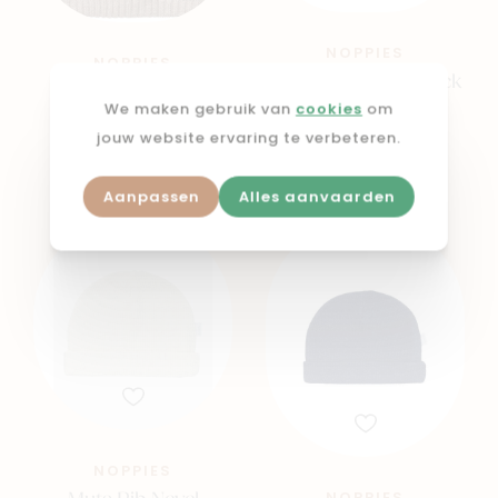
NOPPIES
NOPPIES
Boys beanie jesi black
Unisex beanie joliet
iris
roebuck roebuck
We maken gebruik van
cookies
om
jouw website ervaring te verbeteren.
€ 14,99
€ 14,99
Aanpassen
Alles aanvaarden
NOPPIES