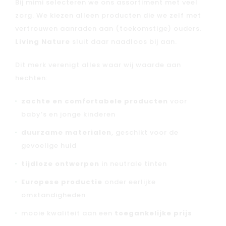
Bij mimi selecteren we ons assortiment met veel
zorg. We kiezen alleen producten die we zelf met
vertrouwen aanraden aan (toekomstige) ouders.
Living Nature
sluit daar naadloos bij aan.
Dit merk verenigt alles waar wij waarde aan
hechten:
zachte en comfortabele producten
voor
baby’s en jonge kinderen
duurzame materialen
, geschikt voor de
gevoelige huid
tijdloze ontwerpen
in neutrale tinten
Europese productie
onder eerlijke
omstandigheden
mooie kwaliteit aan een
toegankelijke prijs