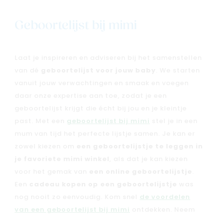
Nieuw
Back to school
Geboortelijst bij mimi
Merken
Kaartje & doopsuikers
Laat je inspireren en adviseren bij het samenstellen
Ons verhaal
van dé
geboortelijst voor jouw baby
. We starten
Contacteer ons
vanuit jouw verwachtingen en smaak en voegen
Veelgestelde vragen
daar onze expertise aan toe, zodat je een
Cadeaubon
geboortelijst krijgt die écht bij jou en je kleintje
Blog & inspiratie
past. Met een
geboortelijst bij mimi
stel je in een
mum van tijd het perfecte lijstje samen. Je kan er
Outlet
zowel kiezen om
een geboortelijstje te leggen in
je favoriete mimi winkel
, als dat je kan kiezen
Geboortelijsten
Cadeaulijsten
voor het gemak van
een online geboortelijstje
.
Een
cadeau kopen op een geboortelijstje
was
nog nooit zo eenvoudig. Kom snel
de voordelen
van een geboortelijst bij mimi
ontdekken. Neem