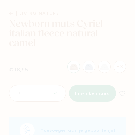
LIVING NATURE
Newborn muts Cyriel
italian fleece natural
camel
Navigeer naar
+3
€ 18,95
Baby
Kids
Aantal
Family
Winkels
In winkelmand
Toevoegen aan je geboortelijst