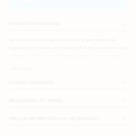
Product omschrijving
De Living Nature newborn muts is gemaakt van
superzachte jersey en biedt optimaal comfort voor
je baby. Perfect voor de gevoelige huid en ideaal
om het hoofdje warm te houden vanaf de
Lees meer
geboorte.
Product informatie
Beschikbaar in 1 winkel
Wens je verdere info over dit product?