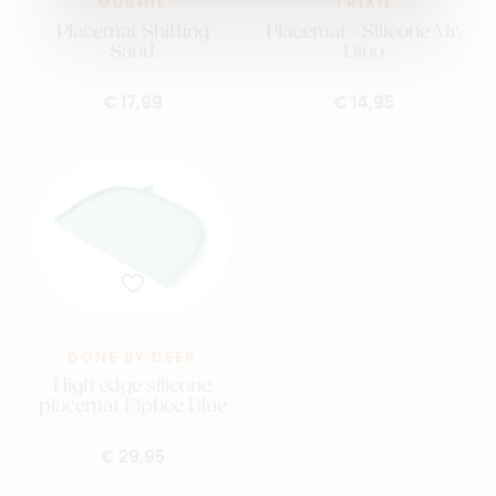
MUSHIE
TRIXIE
Placemat Shifting
Placemat - Silicone Mr.
Sand
Dino
€ 17,99
€ 14,95
DONE BY DEER
High edge silicone
placemat Elphee Blue
€ 29,95