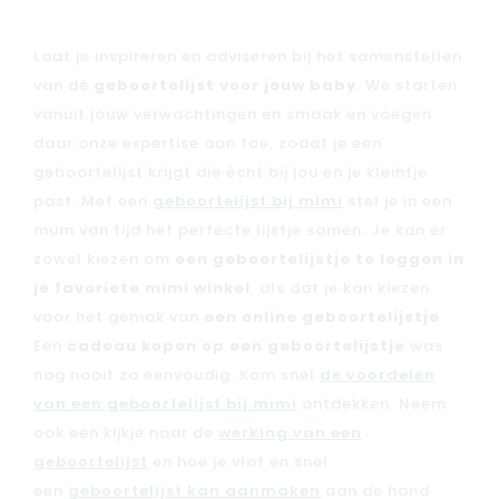
Laat je inspireren en adviseren bij het samenstellen
van dé
geboortelijst voor jouw baby
. We starten
Nieuw
vanuit jouw verwachtingen en smaak en voegen
Back to school
daar onze expertise aan toe, zodat je een
Merken
geboortelijst krijgt die écht bij jou en je kleintje
Kaartje & doopsuikers
past. Met een
geboortelijst bij mimi
stel je in een
mum van tijd het perfecte lijstje samen. Je kan er
Ons verhaal
zowel kiezen om
een geboortelijstje te leggen in
Contacteer ons
je favoriete mimi winkel
, als dat je kan kiezen
Veelgestelde vragen
voor het gemak van
een online geboortelijstje
.
Cadeaubon
Een
cadeau kopen op een geboortelijstje
was
Blog & inspiratie
nog nooit zo eenvoudig. Kom snel
de voordelen
van een geboortelijst bij mimi
ontdekken. Neem
Outlet
ook een kijkje naar de
werking van een
geboortelijst
en hoe je vlot en snel
Geboortelijsten
Cadeaulijsten
een
geboortelijst kan aanmaken
aan de hand