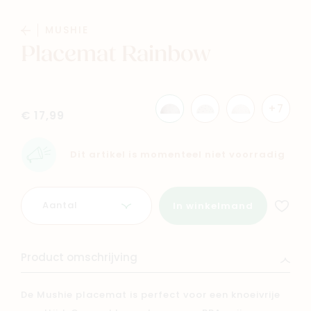
MUSHIE
Placemat Rainbow
Navigeer naar
+7
€ 17,99
Baby
Kids
Dit artikel is momenteel niet voorradig
Family
Winkels
Aantal
In winkelmand
Product omschrijving
De Mushie placemat is perfect voor een knoeivrije