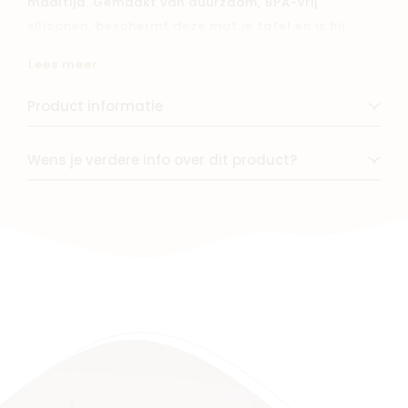
maaltijd. Gemaakt van duurzaam, BPA-vrij
siliconen, beschermt deze mat je tafel en is hij
gemakkelijk schoon te maken. Het minimalistische
Lees meer
design en de trendy kleuren passen bij elke
eethoek. Praktisch, veilig en stijlvol voor dagelijks
Product informatie
gebruik!
Wens je verdere info over dit product?