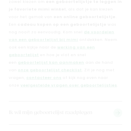
zowel kiezen om
een geboortelijstje te leggen in
je favoriete mimi winkel
, als dat je kan kiezen
voor het gemak van
een online geboortelijstje
.
Een
cadeau kopen op een geboortelijstje
was
nog nooit zo eenvoudig. Kom snel
de voordelen
van een geboortelijst bij mimi
ontdekken. Neem
ook een kijkje naar de
werking van een
geboortelijst
en hoe je vlot en snel
een
geboortelijst kan aanmaken
aan de hand
van
onze geboortelijst checklist
. Zit je nog met
vragen,
contacteer ons
of kijk nog even naar
onze
veelgestelde vragen over geboortelijstjes
.
Nieuw
Back to school
Ik wil mijn geboortelijst raadplegen
Merken
Kaartje & doopsuikers