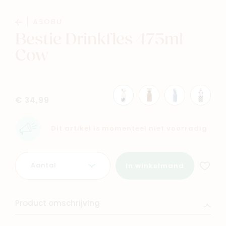
Baby
Kids
ASOBU
Bestie Drinkfles 475ml
Family
Winkels
Cow
€ 34,99
Dit artikel is momenteel niet voorradig
Aantal
In winkelmand
Product omschrijving