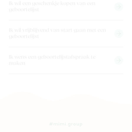
Ons verhaal
Ik wil een geschenkje kopen van een
geboortelijst
Contacteer ons
Veelgestelde vragen
Cadeaubon
Ik wil vrijblijvend van start gaan met een
geboortelijst
Blog & inspiratie
Outlet
Ik wens een geboortelijstafspraak te
maken
Geboortelijsten
Cadeaulijsten
#mimi.group