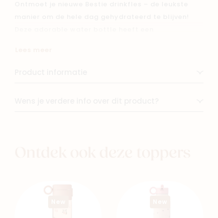
Ontmoet je nieuwe Bestie drinkfles – de leukste
manier om de hele dag gehydrateerd te blijven!
Deze adorable water bottle heeft een
verwijderbare, verzamelbare siliconen dop met een
Lees meer
speels karakter en houdt je drankjes tot 24 uur
koud dankzij de dubbelwandige vacuümisolatie.
Product informatie
Met een handige inhoud van 475 ml past je Bestie
perfect in elke tas of bekerhouder – ideaal voor
Wens je verdere info over dit product?
onderweg.
Volledig vrij van lood, PFAS, BPA en ftalaten –
zodat je altijd veilig kunt drinken.
- Houdt drank tot 24 uur koud
Ontdek ook deze toppers
- Inclusief leuke, verzamelbare dop
- 100% veilig & milieuvriendelijk materiaal
New
New