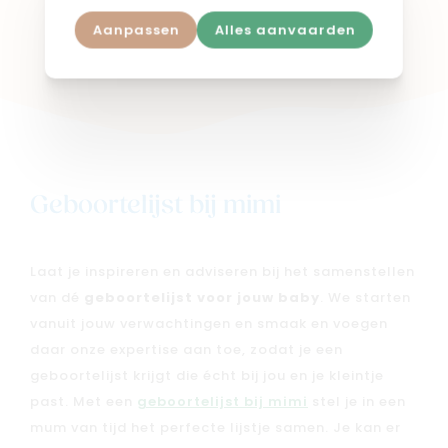
Aanpassen
Alles aanvaarden
Shop in webshop
Geboortelijst bij mimi
Laat je inspireren en adviseren bij het samenstellen
van dé
geboortelijst voor jouw baby
. We starten
vanuit jouw verwachtingen en smaak en voegen
daar onze expertise aan toe, zodat je een
geboortelijst krijgt die écht bij jou en je kleintje
past. Met een
geboortelijst bij mimi
stel je in een
mum van tijd het perfecte lijstje samen. Je kan er