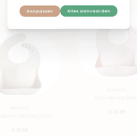
Aanpassen
Alles aanvaarden
MUSHIE
Slab silicone Blu
MUSHIE
€ 15,99
silicone Shifting Sand
€ 15,99