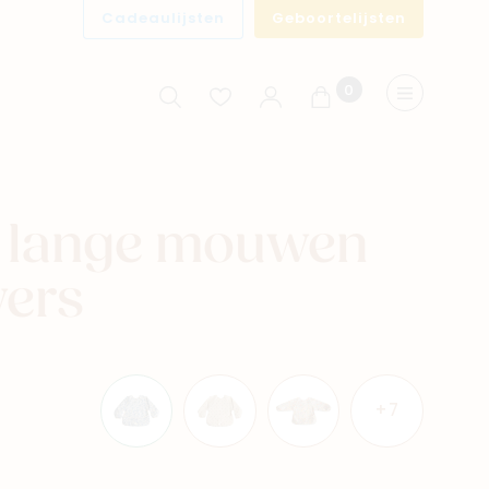
Cadeaulijsten
Geboortelijsten
0
Winkelwagen
Menu
t lange mouwen
wers
+7