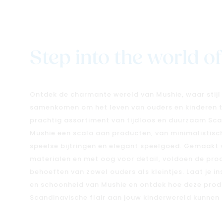
Step into the world o
Ontdek de charmante wereld van Mushie, waar stijl 
samenkomen om het leven van ouders en kinderen te
prachtig assortiment van tijdloos en duurzaam Sca
Mushie een scala aan producten, van minimalistisch
speelse bijtringen en elegant speelgoed. Gemaak
materialen en met oog voor detail, voldoen de pro
behoeften van zowel ouders als kleintjes. Laat je i
en schoonheid van Mushie en ontdek hoe deze prod
Scandinavische flair aan jouw kinderwereld kunnen