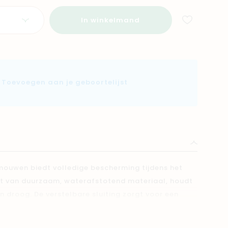
In winkelmand
Toevoegen aan je geboortelijst
mouwen biedt volledige bescherming tijdens het
t van duurzaam, waterafstotend materiaal, houdt
n droog. De verstelbare sluiting zorgt voor een
inimalistische design maakt het zowel functioneel
agelijks gebruik en makkelijk schoon te maken!