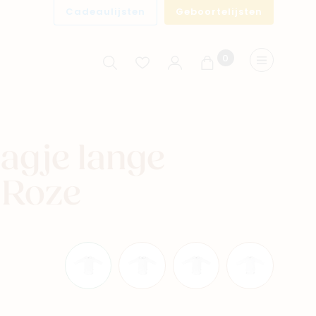
Cadeaulijsten
Geboortelijsten
0
Winkelwagen
Menu
agje lange
Roze