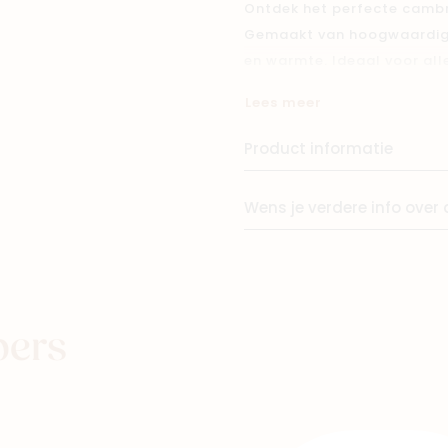
Ontdek het perfecte camb
Gemaakt van hoogwaardige
Winkels
en warmte. Ideaal voor al
pasvorm voor extra gemak. 
Lees meer
babyhuid en zorgt voor ma
garderobe van je kleintje!
Product informatie
Voeg een vleugje stijl en 
Wens je verdere info over 
body van topkwaliteit.
pers