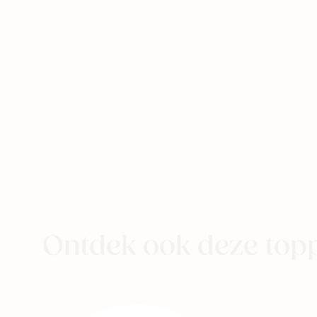
eer naar
aby
Kids
Family
Ontdek ook deze top