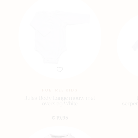
POETREE KIDS
Jules Body Lange mouw met
serpen
overslag White
€ 19,95