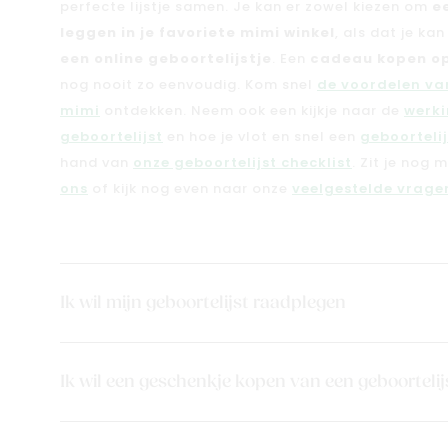
perfecte lijstje samen. Je kan er zowel kiezen om
e
leggen in je favoriete mimi winkel
, als dat je ka
een online geboortelijstje
. Een
cadeau kopen op
nog nooit zo eenvoudig. Kom snel
de voordelen van
mimi
ontdekken. Neem ook een kijkje naar de
werki
geboortelijst
en hoe je vlot en snel een
geboorteli
hand van
onze geboortelijst checklist
. Zit je nog 
ons
of kijk nog even naar onze
veelgestelde vragen
Ik wil mijn geboortelijst raadplegen
Ik wil een geschenkje kopen van een geboortelij