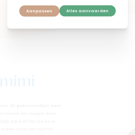
Aanpassen
Alles aanvaarden
j mimi
n van dé
geboortelijst voor
 en smaak en voegen daar
jgt die écht bij jou en je
e in een mum van tijd het