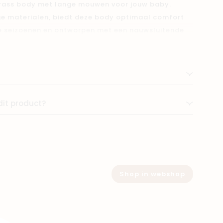
rass body met lange mouwen voor jouw baby.
 materialen, biedt deze body optimaal comfort
le seizoenen en ontworpen met een nauwsluitende
De zachte stof is vriendelijk voor de gevoelige
ximale bewegingsvrijheid. Een must-have in de
functionaliteit toe aan elke dag met een Cambrass
dit product?
Shop in webshop