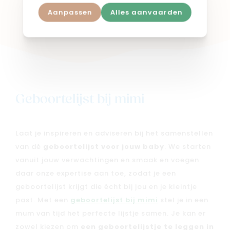
Aanpassen
Alles aanvaarden
Shop in webshop
Geboortelijst bij mimi
Laat je inspireren en adviseren bij het samenstellen
van dé
geboortelijst voor jouw baby
. We starten
vanuit jouw verwachtingen en smaak en voegen
daar onze expertise aan toe, zodat je een
geboortelijst krijgt die écht bij jou en je kleintje
past. Met een
geboortelijst bij mimi
stel je in een
mum van tijd het perfecte lijstje samen. Je kan er
zowel kiezen om
een geboortelijstje te leggen in