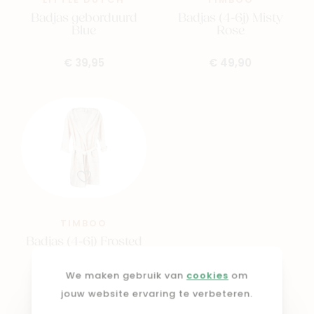
LITTLE DUTCH
TIMBOO
Badjas geborduurd
Badjas (4-6j) Misty
Blue
Rose
€ 39,95
€ 49,90
TIMBOO
Badjas (4-6j) Frosted
Almond
We maken gebruik van
cookies
om
€ 49,90
jouw website ervaring te verbeteren.