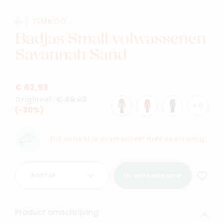
Baby
Kids
TIMBOO
Badjas Small volwassenen
Family
Winkels
Savannah Sand
€ 62,93
Origineel:
€ 89,90
+5
(-30%)
Dit artikel is momenteel niet voorradig
Aantal
In winkelmand
Product omschrijving