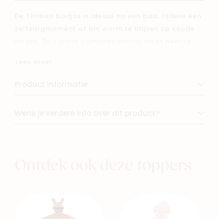
De Timboo badjas is ideaal na een bad, tijdens een
zelfzorgmoment of om warm te blijven op koude
dagen. De zachte bamboebadstof biedt heerlijk
comfort en een aangenaam gevoel op de huid.
Lees meer
De badjassen zijn ook verkrijgbaar in kindermaten,
zodat het hele gezin kan matchen en samen
Product informatie
warme, zachte herinneringen kan creëren.
Wens je verdere info over dit product?
Kenmerken:
- Zacht en comfortabel na bad of selfcare-
moment
- Ideaal voor koude dagen
Ontdek ook deze toppers
- Verkrijgbaar voor kinderen én volwassenen
- Perfect om te matchen met het hele gezin
Samenstelling: