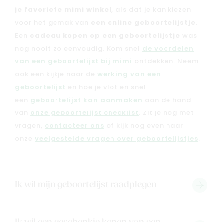
je favoriete mimi winkel
, als dat je kan kiezen
voor het gemak van
een online geboortelijstje
.
Een
cadeau kopen op een geboortelijstje
was
nog nooit zo eenvoudig. Kom snel
de voordelen
van een geboortelijst bij mimi
ontdekken. Neem
ook een kijkje naar de
werking van een
geboortelijst
en hoe je vlot en snel
een
geboortelijst kan aanmaken
aan de hand
van
onze geboortelijst checklist
. Zit je nog met
vragen,
contacteer ons
of kijk nog even naar
onze
veelgestelde vragen over geboortelijstjes
.
Nieuw
Back to school
Ik wil mijn geboortelijst raadplegen
Merken
Kaartje & doopsuikers