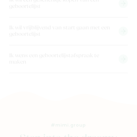
Ik wil een geschenkje kopen van een
Ons verhaal
geboortelijst
Contacteer ons
Veelgestelde vragen
Ik wil vrijblijvend van start gaan met een
Cadeaubon
geboortelijst
Blog & inspiratie
Outlet
Ik wens een geboortelijstafspraak te
maken
Geboortelijsten
Cadeaulijsten
#mimi.group