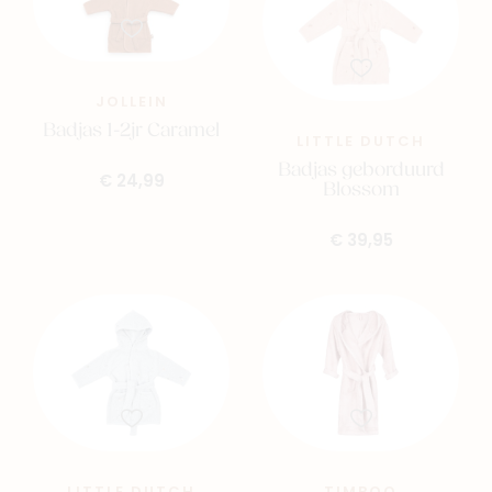
- 90% viscose (bamboe) – 5% polyester – 5%
katoen
Label:
JOLLEIN
- OEKO-TEX® STANDARD 100 gecertificeerd.
Badjas 1-2jr Caramel
LITTLE DUTCH
Badjas geborduurd
€ 24,99
Blossom
€ 39,95