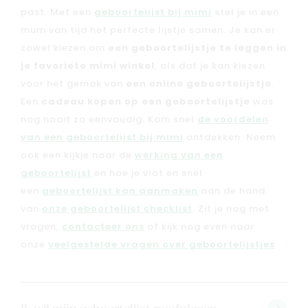
past. Met een
geboortelijst bij mimi
stel je in een
mum van tijd het perfecte lijstje samen. Je kan er
zowel kiezen om
een geboortelijstje te leggen in
je favoriete mimi winkel
, als dat je kan kiezen
voor het gemak van
een online geboortelijstje
.
Een
cadeau kopen op een geboortelijstje
was
nog nooit zo eenvoudig. Kom snel
de voordelen
van een geboortelijst bij mimi
ontdekken. Neem
ook een kijkje naar de
werking van een
geboortelijst
en hoe je vlot en snel
een
geboortelijst kan aanmaken
aan de hand
van
onze geboortelijst checklist
. Zit je nog met
vragen,
contacteer ons
of kijk nog even naar
onze
veelgestelde vragen over geboortelijstjes
.
Nieuw
Back to school
Merken