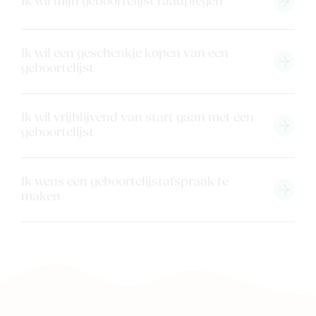
Ik wil mijn geboortelijst raadplegen
Kaartje & doopsuikers
Ons verhaal
Ik wil een geschenkje kopen van een
Contacteer ons
geboortelijst
Veelgestelde vragen
Cadeaubon
Ik wil vrijblijvend van start gaan met een
Blog & inspiratie
geboortelijst
Outlet
Ik wens een geboortelijstafspraak te
Geboortelijsten
Cadeaulijsten
maken