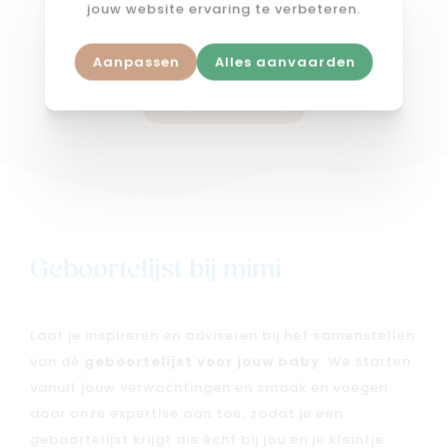
jouw website ervaring te verbeteren.
€ 59,95
Aanpassen
Alles aanvaarden
Shop in webshop
Geboortelijst bij mimi
Laat je inspireren en adviseren bij het samenstellen
van dé
geboortelijst voor jouw baby
. We starten
vanuit jouw verwachtingen en smaak en voegen
daar onze expertise aan toe, zodat je een
geboortelijst krijgt die écht bij jou en je kleintje