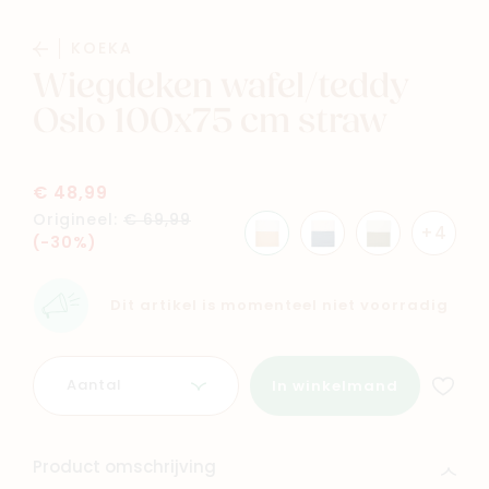
Baby
Kids
KOEKA
Wiegdeken wafel/teddy
Family
Winkels
Oslo 100x75 cm straw
€ 48,99
Origineel:
€ 69,99
+4
(-30%)
Dit artikel is momenteel niet voorradig
Aantal
In winkelmand
Product omschrijving