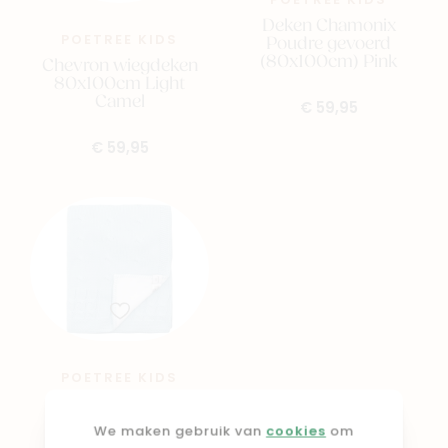
POETREE KIDS
Deken Chamonix
POETREE KIDS
Poudre gevoerd
(80x100cm) Pink
Chevron wiegdeken
80x100cm Light
Camel
€ 59,95
€ 59,95
POETREE KIDS
Deken Chamonix
Poudre gevoerd
We maken gebruik van
cookies
om
(80x100cm) Blue