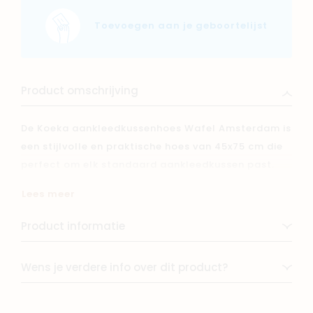
Toevoegen aan je geboortelijst
Product omschrijving
De Koeka aankleedkussenhoes Wafel Amsterdam is
een stijlvolle en praktische hoes van 45x75 cm die
perfect om elk standaard aankleedkussen past.
Gemaakt van hoogwaardig katoen in
Lees meer
wafelstructuur, eenvoudig wasbaar en ideaal om je
baby comfortabel en veilig te verzorgen.
Product informatie
Wens je verdere info over dit product?