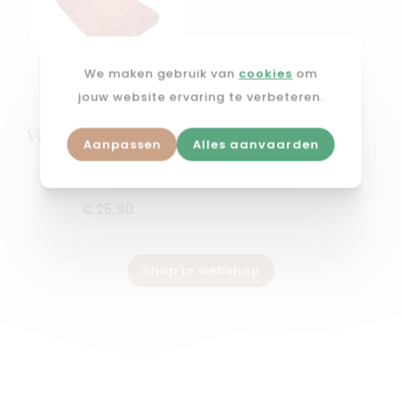
We maken gebruik van
cookies
om
jouw website ervaring te verbeteren.
TIMBOO
Verzorgingskussenhoes
Aanpassen
Alles aanvaarden
67x44cm Apricot
blush
€ 25,90
Shop in webshop