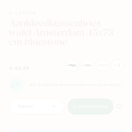
Navigeer naar
KOEKA
Baby
Kids
Aankleedkussenhoes
wafel Amsterdam 45x73
Family
Winkels
cm bluestone
+4
€ 44,99
Dit artikel is momenteel niet voorradig
Aantal
In winkelmand