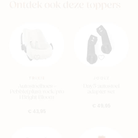
Ontdek ook deze toppers
TRIXIE
JOOLZ
Autostoelhoes -
Day5 autostoel
Pebble(plus)/rock/pro
adapter set
i Bright Bloom
€ 49,95
€ 43,95