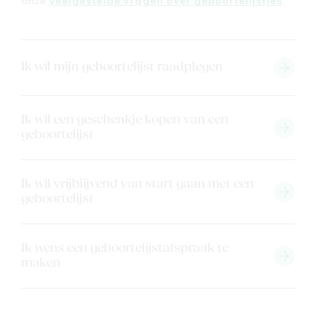
onze
veelgestelde vragen over geboortelijstjes
.
Back to school
Merken
Kaartje & doopsuikers
Ik wil mijn geboortelijst raadplegen
Ons verhaal
Contacteer ons
Ik wil een geschenkje kopen van een
Veelgestelde vragen
geboortelijst
Cadeaubon
Blog & inspiratie
Ik wil vrijblijvend van start gaan met een
Outlet
geboortelijst
Geboortelijsten
Cadeaulijsten
Ik wens een geboortelijstafspraak te
maken