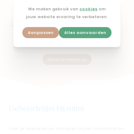
We maken gebruik van
cookies
om
jouw website ervaring te verbeteren.
CYBEX
Regenhoes aton/cloud
Aanpassen
Alles aanvaarden
€ 29,95
Shop in webshop
Geboortelijst bij mimi
Laat je inspireren en adviseren bij het samenstellen