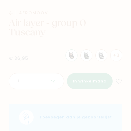
Baby
Kids
AEROMOOV
Air layer - group 0
Tuscany
Family
Winkels
+3
€ 36,95
Aantal
In winkelmand
Toevoegen aan je geboortelijst