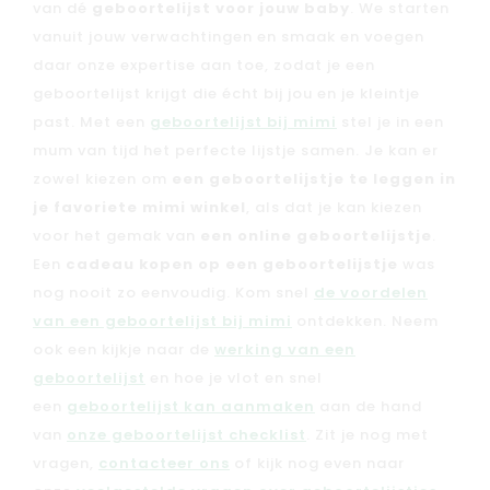
van dé
geboortelijst voor jouw baby
. We starten
vanuit jouw verwachtingen en smaak en voegen
daar onze expertise aan toe, zodat je een
geboortelijst krijgt die écht bij jou en je kleintje
past. Met een
geboortelijst bij mimi
stel je in een
mum van tijd het perfecte lijstje samen. Je kan er
zowel kiezen om
een geboortelijstje te leggen in
je favoriete mimi winkel
, als dat je kan kiezen
voor het gemak van
een online geboortelijstje
.
Een
cadeau kopen op een geboortelijstje
was
nog nooit zo eenvoudig. Kom snel
de voordelen
van een geboortelijst bij mimi
ontdekken. Neem
ook een kijkje naar de
werking van een
geboortelijst
en hoe je vlot en snel
een
geboortelijst kan aanmaken
aan de hand
van
onze geboortelijst checklist
. Zit je nog met
vragen,
contacteer ons
of kijk nog even naar
Nieuw