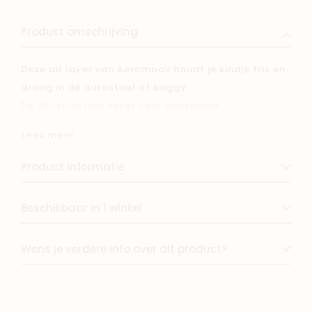
Product omschrijving
Deze air layer van Aeromoov houdt je kindje fris en
droog in de autostoel of buggy.
De 3D-structuur zorgt voor constante
luchtcirculatie bij rug, beentjes en hoofdje zodat
Lees meer
warme lucht zich niet opstapelt.
Product informatie
Specificaties:
Beschikbaar in 1 winkel
- Helpt tegen zweten
- Absorbeert vocht
Wens je verdere info over dit product?
- Verkleint het risico op oververhitting
- Zacht, comfortabel en machine wasbaar op
40°C
- Ideaal in de zomer