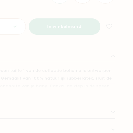
In winkelmand
een taille 1 van de collectie boheme is ontworpen
 Gemaakt van 100% natuurlijk rubberlatex, sluit de
ndholte van je baby. Dankzij de klep in de speen
eer je baby zuigt, waardoor de speen plat wordt
n de mond aanneemt. Omdat rubberlatex een
nen er lichte kleurvariaties optreden.
child is ontworpen om minimaal contact te maken
d de mond van je baby, waardoor de kans op