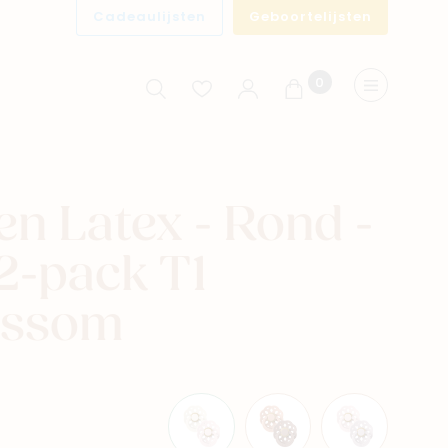
Cadeaulijsten
Geboortelijsten
0
Winkelwagen
Menu
n Latex - Rond -
2-pack T1
ossom