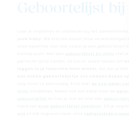
Geboortelijst bi
Laat je inspireren en adviseren bij het samenstelle
jouw baby
. We starten vanuit jouw verwachtingen
onze expertise aan toe, zodat je een geboortelijst kri
kleintje past. Met een
geboortelijst bij mimi
stel j
perfecte lijstje samen. Je kan er zowel kiezen om
e
leggen in je favoriete mimi winkel
, als dat je ka
een online geboortelijstje
. Een
cadeau kopen op
nog nooit zo eenvoudig. Kom snel
de voordelen van
mimi
ontdekken. Neem ook een kijkje naar de
werki
geboortelijst
en hoe je vlot en snel een
geboorteli
hand van
onze geboortelijst checklist
. Zit je nog 
ons
of kijk nog even naar onze
veelgestelde vragen