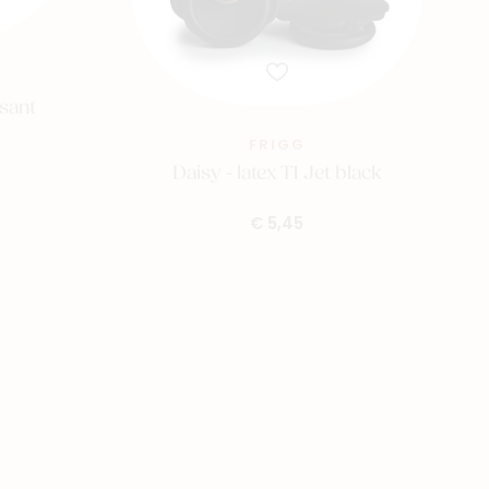
ssant
FRIGG
Daisy - latex T1 Jet black
€ 5,45