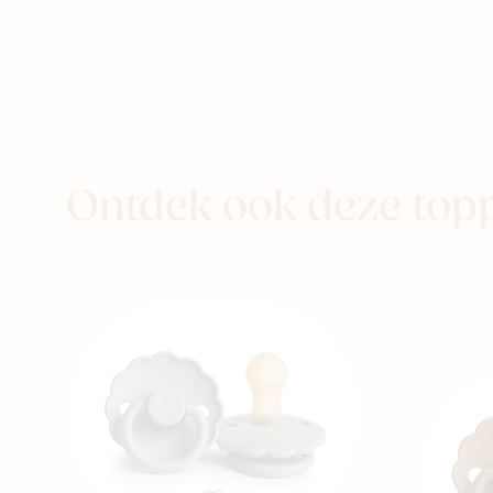
eer naar
aby
Kids
Family
Ontdek ook deze top