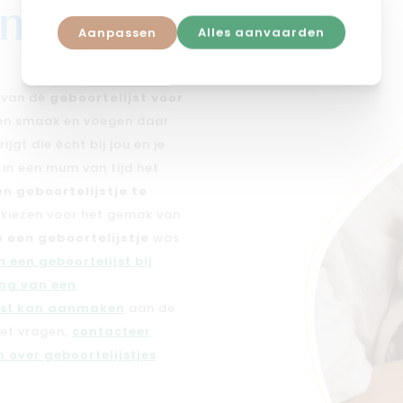
j mimi
Aanpassen
Alles aanvaarden
n van dé
geboortelijst voor
 en smaak en voegen daar
jgt die écht bij jou en je
e in een mum van tijd het
en geboortelijstje te
n kiezen voor het gemak van
 een geboortelijstje
was
 een geboortelijst bij
ng van een
jst kan aanmaken
aan de
met vragen,
contacteer
 over geboortelijstjes
.