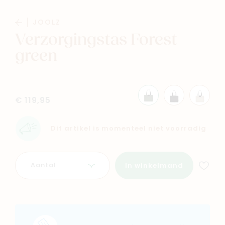
JOOLZ
Verzorgingstas Forest
green
Navigeer naar
Baby
Kids
€ 119,95
Family
Winkels
Dit artikel is momenteel niet voorradig
Aantal
In winkelmand