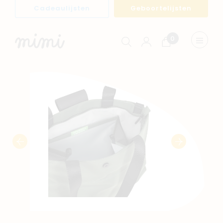
Cadeaulijsten
Geboortelijsten
0
Winkelwagen
Menu
weerge