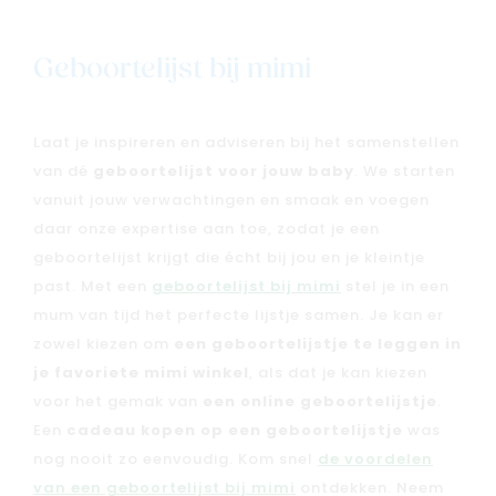
Geboortelijst bij mimi
Laat je inspireren en adviseren bij het samenstellen
Nieuw
van dé
geboortelijst voor jouw baby
. We starten
Back to school
vanuit jouw verwachtingen en smaak en voegen
Merken
daar onze expertise aan toe, zodat je een
geboortelijst krijgt die écht bij jou en je kleintje
Kaartje & doopsuikers
past. Met een
geboortelijst bij mimi
stel je in een
Ons verhaal
mum van tijd het perfecte lijstje samen. Je kan er
Contacteer ons
zowel kiezen om
een geboortelijstje te leggen in
Veelgestelde vragen
je favoriete mimi winkel
, als dat je kan kiezen
Cadeaubon
voor het gemak van
een online geboortelijstje
.
Een
cadeau kopen op een geboortelijstje
was
Blog & inspiratie
nog nooit zo eenvoudig. Kom snel
de voordelen
Outlet
van een geboortelijst bij mimi
ontdekken. Neem