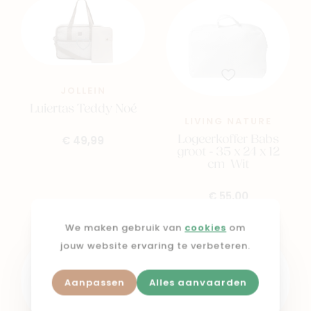
JOLLEIN
Luiertas Teddy Noé
LIVING NATURE
Logeerkoffer Babs
€ 49,99
groot - 35 x 24 x 12
cm Wit
€ 55,00
We maken gebruik van
cookies
om
jouw website ervaring te verbeteren.
Aanpassen
Alles aanvaarden