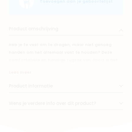
Toevoegen aan je geboortelijst
Product omschrijving
Heb je te veel om te dragen, maar niet genoeg
handen om het allemaal vast te houden? Deze
comfortabele en handige rugzak van Joolz is het
antwoord. Er is enorm veel ruimte voor al je
Lees meer
spullen, en je kunt zelfs je 15'' laptop gemakkelijk
meenemen. De tas heeft een geïsoleerd vak aan de
Product informatie
voorkant om een flesje koud of warm te houden en
er zit een handig verschoonmatje bij. Last but not
Wens je verdere info over dit product?
least: de stof aan de buitenkant is gemaakt van
gerecyclede plastic flessen. Als dat geen perfect
avontuurlijk maatje is om de wereld mee te
verkennen!