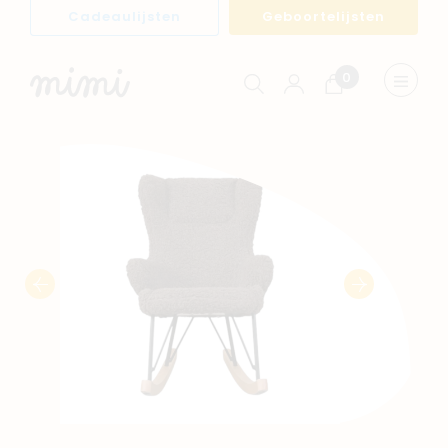
Cadeaulijsten
Geboortelijsten
0
Winkelwagen
Menu
weerge