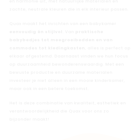
en harmonie uit, met natuurlijke materialen en
zachte, neutrale kleuren die in elk interieur passen.
Quax maakt het inrichten van een babykamer
eenvoudig én stijlvol
. Van
praktische
babybedjes tot meegroeibedden en van
commodes tot kledingkasten
, alles is perfect op
elkaar afgestemd. Daarnaast vinden we hun focus
op duurzaamheid bewonderenswaardig. Met een
bewuste productie en duurzame materialen
investeer je niet alleen in een mooie kinderkamer,
maar ook in een betere toekomst.
Het is deze combinatie van kwaliteit, esthetiek en
verantwoordelijkheid die Quax voor ons zo
bijzonder maakt!