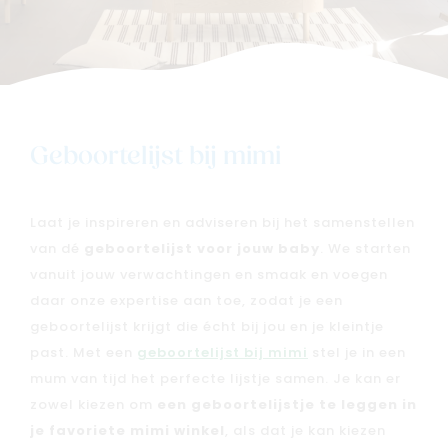
Geboortelijst bij mimi
Nieuw
Laat je inspireren en adviseren bij het samenstellen
Back to school
van dé
geboortelijst voor jouw baby
. We starten
Merken
vanuit jouw verwachtingen en smaak en voegen
Kaartje & doopsuikers
daar onze expertise aan toe, zodat je een
geboortelijst krijgt die écht bij jou en je kleintje
Ons verhaal
past. Met een
geboortelijst bij mimi
stel je in een
Contacteer ons
mum van tijd het perfecte lijstje samen. Je kan er
Veelgestelde vragen
zowel kiezen om
een geboortelijstje te leggen in
Cadeaubon
je favoriete mimi winkel
, als dat je kan kiezen