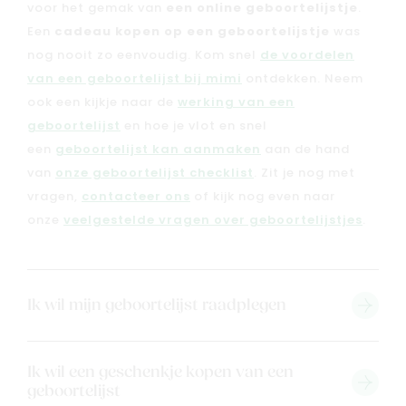
Blog & inspiratie
voor het gemak van
een online geboortelijstje
.
Een
cadeau kopen op een geboortelijstje
was
Outlet
nog nooit zo eenvoudig. Kom snel
de voordelen
van een geboortelijst bij mimi
ontdekken. Neem
Geboortelijsten
Cadeaulijsten
ook een kijkje naar de
werking van een
geboortelijst
en hoe je vlot en snel
een
geboortelijst kan aanmaken
aan de hand
van
onze geboortelijst checklist
. Zit je nog met
vragen,
contacteer ons
of kijk nog even naar
onze
veelgestelde vragen over geboortelijstjes
.
Ik wil mijn geboortelijst raadplegen
Ik wil een geschenkje kopen van een
geboortelijst