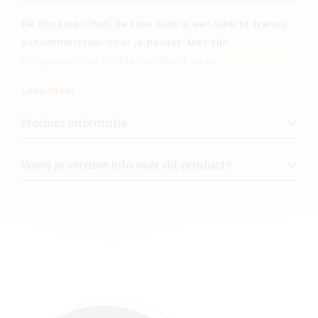
De Rocking Chair De Luxe Kids is een uiterst trendy
schommelstoel voor je peuter. Met zijn
hoogwaardige stoffering biedt deze
schommelstoel niet alleen comfort, maar ook stijl
Lees meer
in de kinderkamer. Dit formaat van de iconsiche
Rocking Chairs van Quax is speciaal op maat
Product informatie
gemaakt van peuters, dus laat je kleintje genieten
van schommelplezier en ontspanning in stijl.
Wens je verdere info over dit product?
De Rocking Chair De Luxe Kids is verkrijgbaar in
dezelfde stijl als de identieke zetel voor mama en
papa, waardoor je een prachtige en harmonieuze
look kunt creëren in de kinder-, speel- of
woonkamer.
Voeg een vleugje elegantie en plezier toe aan de