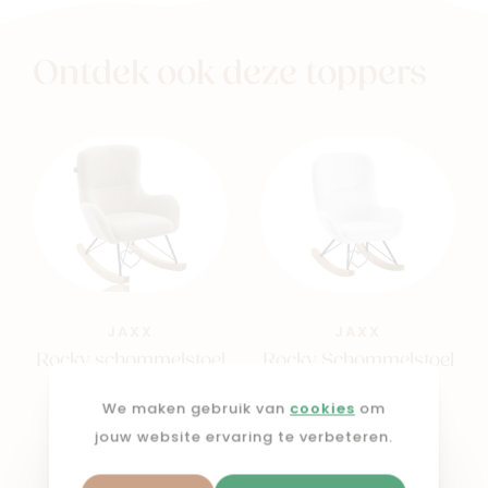
Ontdek ook deze toppers
JAXX
JAXX
Rocky schommelstoel
Rocky Schommelstoel
mini beige bouclé
mini Wit bouclé
We maken gebruik van
cookies
om
€ 189,00
€ 189,00
jouw website ervaring te verbeteren.