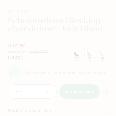
QUAX
Schommelstoel Rocking
chair de luxe - Kids Bison
Navigeer naar
€ 171,50
Origineel:
€ 245,00
Baby
Kids
(-30%)
Family
Winkels
Dit artikel is momenteel niet voorradig
Aantal
In winkelmand
Product omschrijving