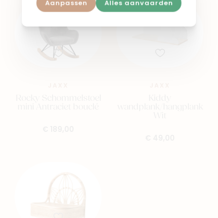
Aanpassen
Alles aanvaarden
JAXX
JAXX
Rocky Schommelstoel
Kiddy
mini Antraciet bouclé
wandplank/hangplank
Wit
€ 189,00
€ 49,00